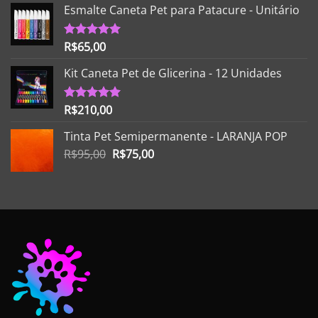
Esmalte Caneta Pet para Patacure - Unitário
R$
65,00
Avaliação
5.00
de 5
Kit Caneta Pet de Glicerina - 12 Unidades
R$
210,00
Avaliação
5.00
de 5
Tinta Pet Semipermanente - LARANJA POP
O
O
R$
95,00
R$
75,00
preço
preço
original
atual
era:
é:
R$95,00.
R$75,00.