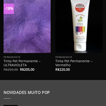
-18%
PERMANENTE
PERMANENTE
Tinta Pet Permanente –
Tinta Pet Permanente –
ULTRAVIOLETA
Vermelho
O
O
R$
250,00
R$
205,00
R$
220,00
preço
preço
original
atual
era:
é:
R$250,00.
R$205,00.
NOVIDADES MUITO POP