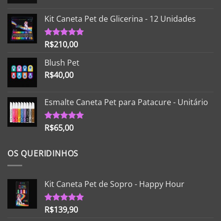
Kit Caneta Pet de Glicerina - 12 Unidades
R$
210,00
Avaliação
5.00
de 5
Blush Pet
R$
40,00
Esmalte Caneta Pet para Patacure - Unitário
R$
65,00
Avaliação
5.00
de 5
OS QUERIDINHOS
Kit Caneta Pet de Sopro - Happy Hour
R$
139,90
Avaliação
5.00
de 5