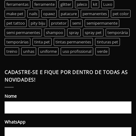
ferramentas
ferramente
glitter
jaleco
kit
Luxo
make pet
nails
opawz
patacure
permanentes
pet color
pet tattoo
pity biju
protetor
semi
semipermanente
semi permanentes
shampoo
spray
spray pet
temporária
temporárias
tinta pet
tintas permanentes
tinturas pet
treino
unhas
uniforme
uso profissional
verde
CADASTRE-SE E FIQUE POR DENTRO DE TODAS AS
NOVIDADES!
Nome
WhatsApp