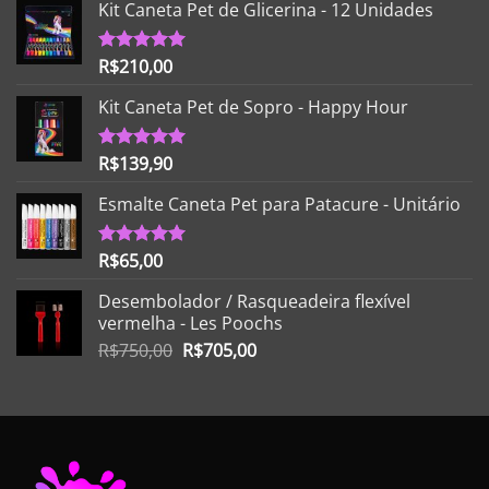
Kit Caneta Pet de Glicerina - 12 Unidades
R$
210,00
Avaliação
5.00
de 5
Kit Caneta Pet de Sopro - Happy Hour
R$
139,90
Avaliação
5.00
de 5
Esmalte Caneta Pet para Patacure - Unitário
R$
65,00
Avaliação
5.00
de 5
Desembolador / Rasqueadeira flexível
vermelha - Les Poochs
O
O
R$
750,00
R$
705,00
preço
preço
original
atual
era:
é:
R$750,00.
R$705,00.