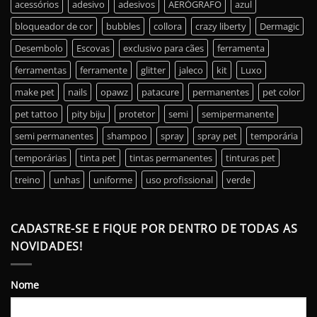
acessórios
adesivo
adesivos
AERÓGRAFO
azul
bloqueador de cor
bubbles
collora
crazy liberty
Dermagic
Desembolo
Escovas
exclusivo para cães
ferramenta
ferramentas
ferramente
glitter
jaleco
kit
Luxo
make pet
nails
opawz
patacure
permanentes
pet color
pet tattoo
pity biju
protetor
semi
semipermanente
semi permanentes
shampoo
spray
spray pet
temporária
temporárias
tinta pet
tintas permanentes
tinturas pet
treino
unhas
uniforme
uso profissional
verde
CADASTRE-SE E FIQUE POR DENTRO DE TODAS AS
NOVIDADES!
Nome