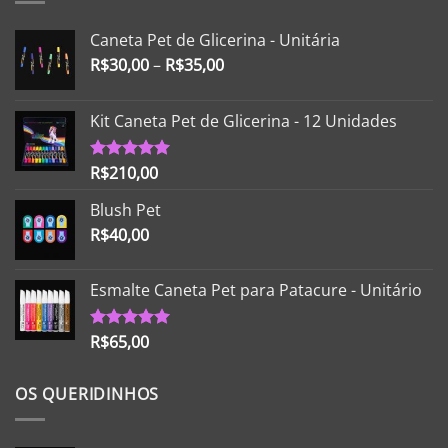
Caneta Pet de Glicerina - Unitária
R$
30,00
–
R$
35,00
Kit Caneta Pet de Glicerina - 12 Unidades
R$
210,00
Avaliação
5.00
de 5
Blush Pet
R$
40,00
Esmalte Caneta Pet para Patacure - Unitário
R$
65,00
Avaliação
5.00
de 5
OS QUERIDINHOS