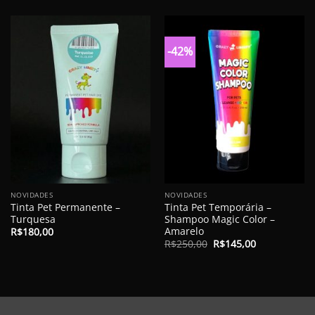
-42%
NOVIDADES
NOVIDADES
Tinta Pet Permanente –
Tinta Pet Temporária –
Turquesa
Shampoo Magic Color –
Amarelo
R$
180,00
O
O
R$
250,00
R$
145,00
preço
preço
original
atual
era:
é:
R$250,00.
R$145,00.