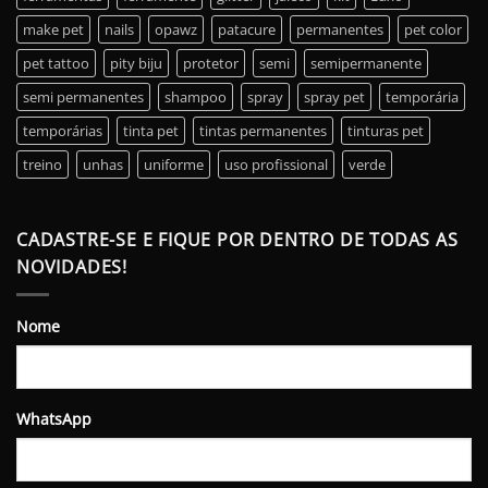
make pet
nails
opawz
patacure
permanentes
pet color
pet tattoo
pity biju
protetor
semi
semipermanente
semi permanentes
shampoo
spray
spray pet
temporária
temporárias
tinta pet
tintas permanentes
tinturas pet
treino
unhas
uniforme
uso profissional
verde
CADASTRE-SE E FIQUE POR DENTRO DE TODAS AS
NOVIDADES!
Nome
WhatsApp