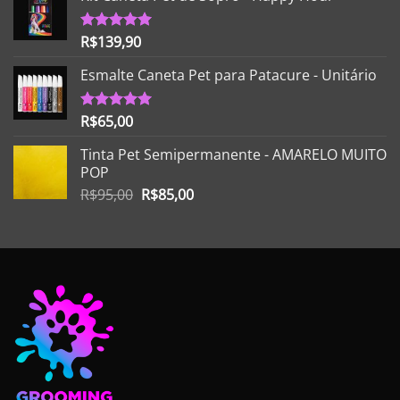
R$
139,90
Avaliação
5.00
de 5
Esmalte Caneta Pet para Patacure - Unitário
R$
65,00
Avaliação
5.00
de 5
Tinta Pet Semipermanente - AMARELO MUITO
POP
O
O
R$
95,00
R$
85,00
preço
preço
original
atual
era:
é:
R$95,00.
R$85,00.