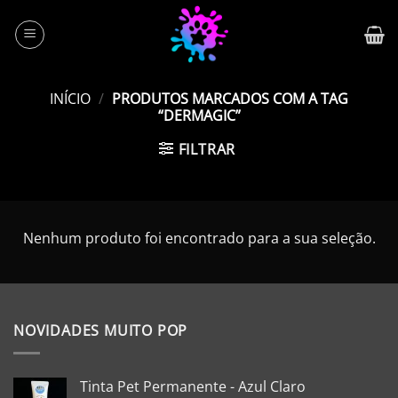
Skip
to
content
INÍCIO
/
PRODUTOS MARCADOS COM A TAG
“DERMAGIC”
FILTRAR
Nenhum produto foi encontrado para a sua seleção.
NOVIDADES MUITO POP
Tinta Pet Permanente - Azul Claro