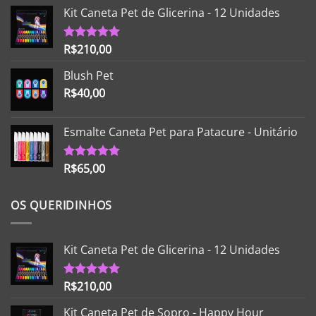
Kit Caneta Pet de Glicerina - 12 Unidades
R$
210,00
Avaliação
5.00
de 5
Blush Pet
R$
40,00
Esmalte Caneta Pet para Patacure - Unitário
R$
65,00
Avaliação
5.00
de 5
OS QUERIDINHOS
Kit Caneta Pet de Glicerina - 12 Unidades
R$
210,00
Avaliação
5.00
de 5
Kit Caneta Pet de Sopro - Happy Hour