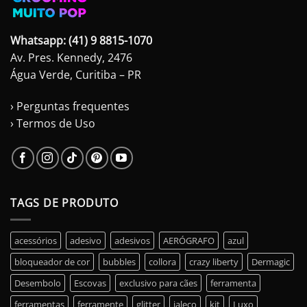
Whatsapp: (41) 9 8815-1070
Av. Pres. Kennedy, 2476
Água Verde, Curitiba – PR
› Perguntas frequentes
› Termos de Uso
TAGS DE PRODUTO
acessórios
adesivo
adesivos
AERÓGRAFO
azul
bloqueador de cor
bubbles
collora
crazy liberty
Dermagic
Desembolo
Escovas
exclusivo para cães
ferramenta
ferramentas
ferramente
glitter
jaleco
kit
Luxo