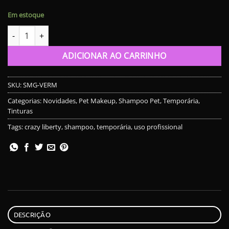
Em estoque
Tinta Pet Temporária - Shampoo Magic Color - Vermelho quanti
ADICIONAR AO CARRINHO
SKU:
SMG-VERM
Categorias:
Novidades
,
Pet Makeup
,
Shampoo Pet
,
Temporária
,
Tinturas
Tags:
crazy liberty
,
shampoo
,
temporária
,
uso profissional
DESCRIÇÃO