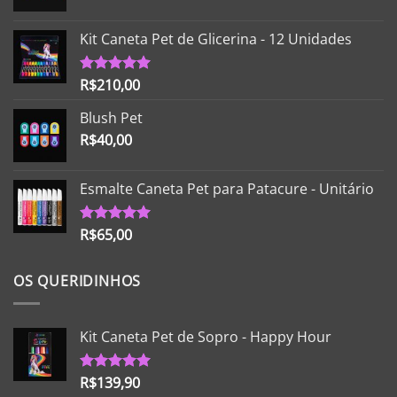
Kit Caneta Pet de Glicerina - 12 Unidades
R$
210,00
Avaliação
5.00
de 5
Blush Pet
R$
40,00
Esmalte Caneta Pet para Patacure - Unitário
R$
65,00
Avaliação
5.00
de 5
OS QUERIDINHOS
Kit Caneta Pet de Sopro - Happy Hour
R$
139,90
Avaliação
5.00
de 5