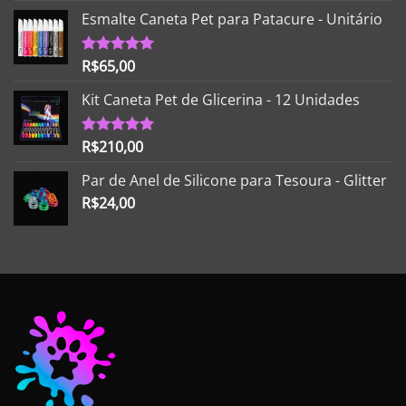
Esmalte Caneta Pet para Patacure - Unitário
R$
65,00
Avaliação
5.00
de 5
Kit Caneta Pet de Glicerina - 12 Unidades
R$
210,00
Avaliação
5.00
de 5
Par de Anel de Silicone para Tesoura - Glitter
R$
24,00