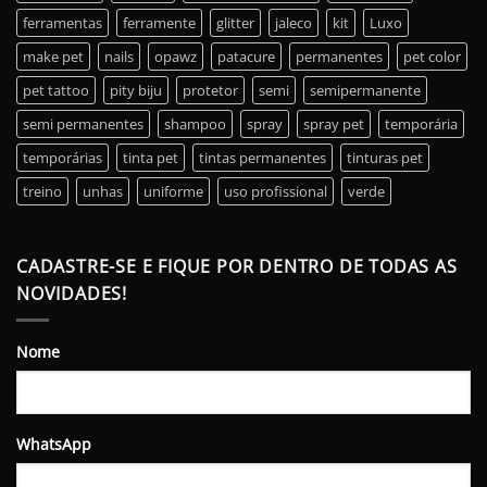
ferramentas
ferramente
glitter
jaleco
kit
Luxo
make pet
nails
opawz
patacure
permanentes
pet color
pet tattoo
pity biju
protetor
semi
semipermanente
semi permanentes
shampoo
spray
spray pet
temporária
temporárias
tinta pet
tintas permanentes
tinturas pet
treino
unhas
uniforme
uso profissional
verde
CADASTRE-SE E FIQUE POR DENTRO DE TODAS AS
NOVIDADES!
Nome
WhatsApp