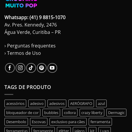
Whatsapp: (41) 9 8815-1070
Av. Pres. Kennedy, 2476
Água Verde, Curitiba – PR
› Perguntas frequentes
› Termos de Uso
TAGS DE PRODUTO
acessórios
adesivo
adesivos
AERÓGRAFO
azul
bloqueador de cor
bubbles
collora
crazy liberty
Dermagic
Desembolo
Escovas
exclusivo para cães
ferramenta
ferramentas
ferramente
glitter
jaleco
kit
Luxo