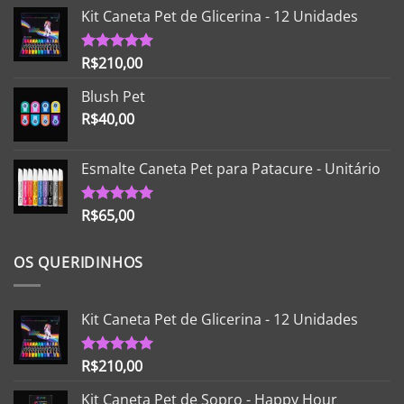
Kit Caneta Pet de Glicerina - 12 Unidades
R$
210,00
Avaliação
5.00
de 5
Blush Pet
R$
40,00
Esmalte Caneta Pet para Patacure - Unitário
R$
65,00
Avaliação
5.00
de 5
OS QUERIDINHOS
Kit Caneta Pet de Glicerina - 12 Unidades
R$
210,00
Avaliação
5.00
de 5
Kit Caneta Pet de Sopro - Happy Hour