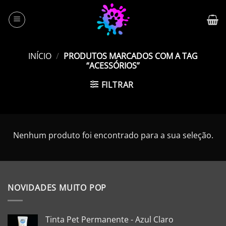
Skip
to
content
INÍCIO
/
PRODUTOS MARCADOS COM A TAG
“ACESSÓRIOS”
FILTRAR
Nenhum produto foi encontrado para a sua seleção.
NOVIDADES MUITO POP
Tinta Pet Permanente - Azul Claro