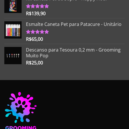
R$
139,90
Avaliação
5.00
de 5
Esmalte Caneta Pet para Patacure - Unitário
R$
65,00
Avaliação
5.00
de 5
Descanso para Tesoura 0,2 mm - Grooming
Muito Pop
R$
25,00