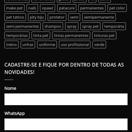
make pet
nails
opawz
patacure
permanentes
pet color
pet tattoo
pity biju
protetor
semi
semipermanente
semi permanentes
shampoo
spray
spray pet
temporária
temporárias
tinta pet
tintas permanentes
tinturas pet
treino
unhas
uniforme
uso profissional
verde
CADASTRE-SE E FIQUE POR DENTRO DE TODAS AS
NOVIDADES!
Nome
WhatsApp