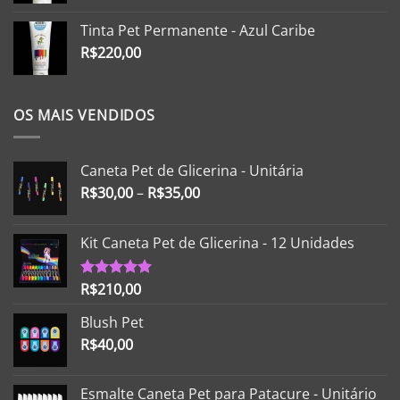
Tinta Pet Permanente - Azul Caribe
R$
220,00
OS MAIS VENDIDOS
Caneta Pet de Glicerina - Unitária
R$
30,00
–
R$
35,00
Kit Caneta Pet de Glicerina - 12 Unidades
R$
210,00
Avaliação
5.00
de 5
Blush Pet
R$
40,00
Esmalte Caneta Pet para Patacure - Unitário