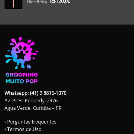
O
O
R$
130,00
R$
120,00
preço
preço
original
atual
era:
é:
R$130,00.
R$120,00.
Whatsapp: (41) 9 8815-1070
Av. Pres. Kennedy, 2476
Água Verde, Curitiba – PR
› Perguntas frequentes
› Termos de Uso