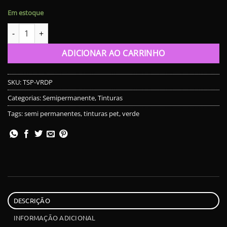
Em estoque
Tinta Pet Semipermanente - VERDE POP quantidade
ADICIONAR AO CARRINHO
SKU:
TSP-VRDP
Categorias:
Semipermanente
,
Tinturas
Tags:
semi permanentes
,
tinturas pet
,
verde
DESCRIÇÃO
INFORMAÇÃO ADICIONAL