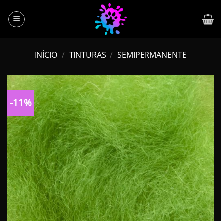
Skip
to
content
INÍCIO
/
TINTURAS
/
SEMIPERMANENTE
-11%