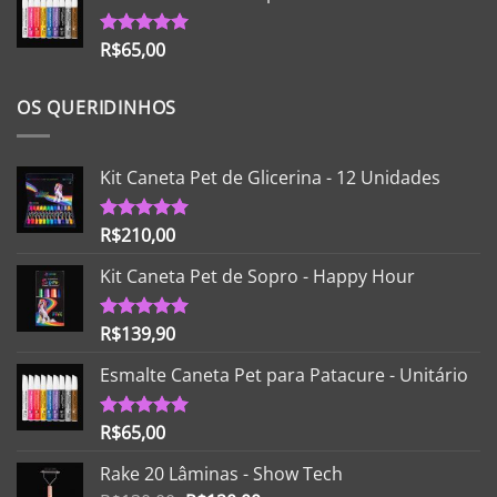
R$
65,00
Avaliação
5.00
de 5
OS QUERIDINHOS
Kit Caneta Pet de Glicerina - 12 Unidades
R$
210,00
Avaliação
5.00
de 5
Kit Caneta Pet de Sopro - Happy Hour
R$
139,90
Avaliação
5.00
de 5
Esmalte Caneta Pet para Patacure - Unitário
R$
65,00
Avaliação
5.00
de 5
Rake 20 Lâminas - Show Tech