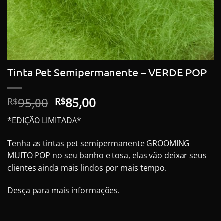
Tinta Pet Semipermanente – VERDE POP
O
O
95,00
85,00
R$
R$
preço
preço
*EDIÇÃO LIMITADA*
original
atual
era:
é:
Tenha as tintas pet semipermanente GROOMING
R$95,00.
R$85,00.
MUITO POP no seu banho e tosa, elas vão deixar seus
clientes ainda mais lindos por mais tempo.
Desça para mais informações.