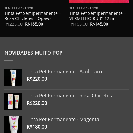
SEMIPERMANENTE
SEMIPERMANENTE
Tinta Pet Semipermanente –
Tinta Pet Semipermanente –
Rosa Chicletes – Opawz
VERMELHO RUBY 125ml
O
O
O
O
R$
225,00
R$
185,00
R$
165,00
R$
145,00
preço
preço
preço
preço
original
atual
original
atual
era:
é:
era:
é:
R$225,00.
R$185,00.
R$165,00.
R$145,00.
NOVIDADES MUITO POP
Tinta Pet Permanente - Azul Claro
R$
220,00
Tinta Pet Permanente - Rosa Chicletes
R$
220,00
Tinta Pet Permanente - Magenta
R$
180,00