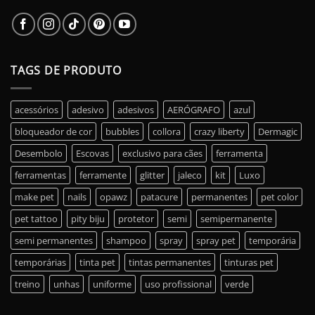
TAGS DE PRODUTO
acessórios
adesivo
adesivos
AERÓGRAFO
azul
bloqueador de cor
bubbles
collora
crazy liberty
Dermagic
Desembolo
Escovas
exclusivo para cães
ferramenta
ferramentas
ferramente
glitter
jaleco
kit
Luxo
make pet
nails
opawz
patacure
permanentes
pet color
pet tattoo
pity biju
protetor
semi
semipermanente
semi permanentes
shampoo
spray
spray pet
temporária
temporárias
tinta pet
tintas permanentes
tinturas pet
treino
unhas
uniforme
uso profissional
verde