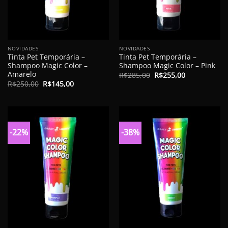
NOVIDADES
NOVIDADES
Tinta Pet Temporária –
Tinta Pet Temporária –
Shampoo Magic Color –
Shampoo Magic Color – Pink
Amarelo
O
O
R$
285,00
R$
255,00
preço
preço
O
O
R$
250,00
R$
145,00
original
atual
preço
preço
era:
é:
original
atual
R$285,00.
R$255,00.
era:
é:
R$250,00.
R$145,00.
-22%
-38%