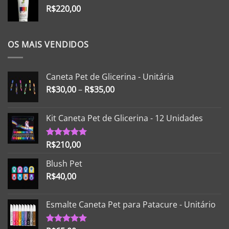
R$
220,00
OS MAIS VENDIDOS
Caneta Pet de Glicerina - Unitária
R$
30,00
–
R$
35,00
Kit Caneta Pet de Glicerina - 12 Unidades
R$
210,00
Avaliação
5.00
de 5
Blush Pet
R$
40,00
Esmalte Caneta Pet para Patacure - Unitário