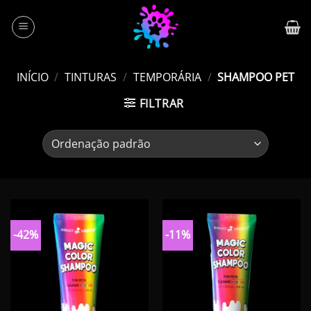
Skip
to
content
INÍCIO
/
TINTURAS
/
TEMPORÁRIA
/
SHAMPOO PET
FILTRAR
-42%
-11%