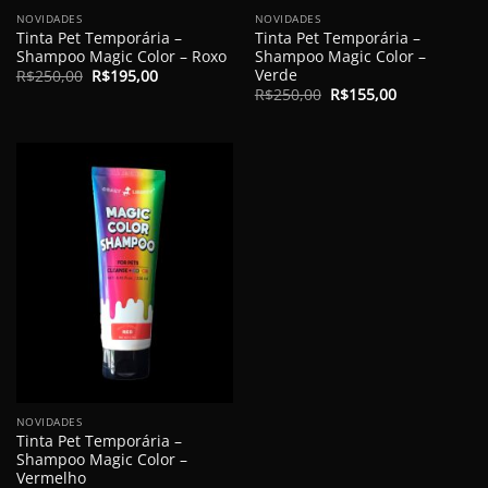
NOVIDADES
NOVIDADES
Tinta Pet Temporária –
Tinta Pet Temporária –
Shampoo Magic Color – Roxo
Shampoo Magic Color –
Verde
O
O
R$
250,00
R$
195,00
preço
preço
O
O
R$
250,00
R$
155,00
original
atual
preço
preço
era:
é:
original
atual
R$250,00.
R$195,00.
era:
é:
R$250,00.
R$155,00.
NOVIDADES
Tinta Pet Temporária –
Shampoo Magic Color –
Vermelho