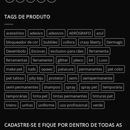
TAGS DE PRODUTO
acessórios
adesivo
adesivos
AERÓGRAFO
azul
bloqueador de cor
bubbles
collora
crazy liberty
Dermagic
Desembolo
Escovas
exclusivo para cães
ferramenta
ferramentas
ferramente
glitter
jaleco
kit
Luxo
make pet
nails
opawz
patacure
permanentes
pet color
pet tattoo
pity biju
protetor
semi
semipermanente
semi permanentes
shampoo
spray
spray pet
temporária
temporárias
tinta pet
tintas permanentes
tinturas pet
treino
unhas
uniforme
uso profissional
verde
CADASTRE-SE E FIQUE POR DENTRO DE TODAS AS