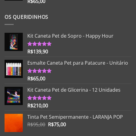
R$
65,00
Avaliação
5.00
de 5
OS QUERIDINHOS
Kit Caneta Pet de Sopro - Happy Hour
R$
139,90
Avaliação
5.00
de 5
Esmalte Caneta Pet para Patacure - Unitário
R$
65,00
Avaliação
5.00
de 5
Kit Caneta Pet de Glicerina - 12 Unidades
R$
210,00
Avaliação
5.00
de 5
Tinta Pet Semipermanente - LARANJA POP
O
O
R$
95,00
R$
75,00
preço
preço