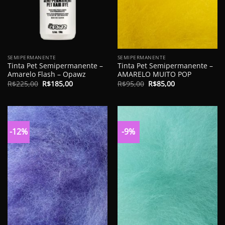
SEMIPERMANENTE
SEMIPERMANENTE
Tinta Pet Semipermanente –
Tinta Pet Semipermanente –
Amarelo Flash – Opawz
AMARELO MUITO POP
O
O
O
O
R$
225,00
R$
185,00
R$
95,00
R$
85,00
preço
preço
preço
preço
original
atual
original
atual
era:
é:
era:
é:
R$225,00.
R$185,00.
R$95,00.
R$85,00.
-12%
-9%