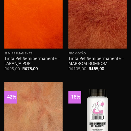
SEMIPERMANENTE
PROMOÇÃO
Tinta Pet Semipermanente –
Tinta Pet Semipermanente –
LARANJA POP
MARROM BOMBOM
O
O
O
O
R$
95,00
R$
75,00
R$
105,00
R$
65,00
preço
preço
preço
preço
original
atual
original
atual
era:
é:
era:
é:
R$95,00.
R$75,00.
R$105,00.
R$65,00.
-42%
-18%