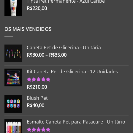
Tinta Pet Permanente - Azul Caribe
R$
220,00
OS MAIS VENDIDOS
Caneta Pet de Glicerina - Unitária
R$
30,00
–
R$
35,00
Kit Caneta Pet de Glicerina - 12 Unidades
R$
210,00
Avaliação
5.00
de 5
Blush Pet
R$
40,00
Esmalte Caneta Pet para Patacure - Unitário