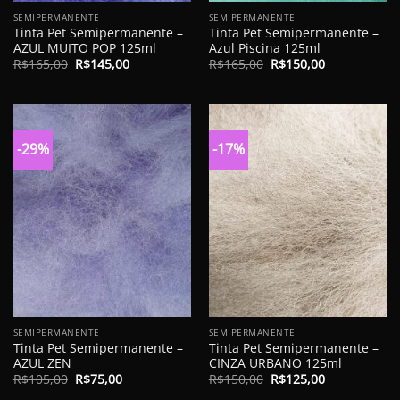
SEMIPERMANENTE
SEMIPERMANENTE
Tinta Pet Semipermanente –
Tinta Pet Semipermanente –
AZUL MUITO POP 125ml
Azul Piscina 125ml
O
O
O
O
R$
165,00
R$
145,00
R$
165,00
R$
150,00
preço
preço
preço
preço
original
atual
original
atual
era:
é:
era:
é:
R$165,00.
R$145,00.
R$165,00.
R$150,00.
-29%
-17%
SEMIPERMANENTE
SEMIPERMANENTE
Tinta Pet Semipermanente –
Tinta Pet Semipermanente –
AZUL ZEN
CINZA URBANO 125ml
O
O
O
O
R$
105,00
R$
75,00
R$
150,00
R$
125,00
preço
preço
preço
preço