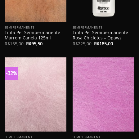
SEMIPERMANENTE
SEMIPERMANENTE
Tinta Pet Semipermanente –
Tinta Pet Semipermanente –
Marrom Canela 125ml
Rosa Chicletes – Opawz
O
O
O
O
R$
165,00
R$
95,50
R$
225,00
R$
185,00
preço
preço
preço
preço
original
atual
original
atual
era:
é:
era:
é:
R$165,00.
R$95,50.
R$225,00.
R$185,00.
-32%
SEMIPERMANENTE
SEMIPERMANENTE