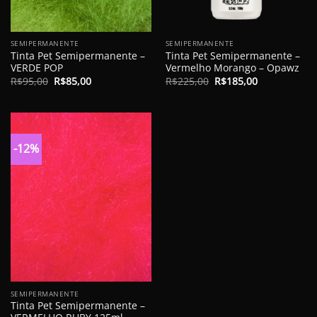
SEMIPERMANENTE
SEMIPERMANENTE
Tinta Pet Semipermanente –
Tinta Pet Semipermanente –
VERDE POP
Vermelho Morango – Opawz
O
O
O
O
R$
95,00
R$
85,00
R$
225,00
R$
185,00
preço
preço
preço
preço
original
atual
original
atual
era:
é:
era:
é:
R$95,00.
R$85,00.
R$225,00.
R$185,00.
-12%
SEMIPERMANENTE
Tinta Pet Semipermanente –