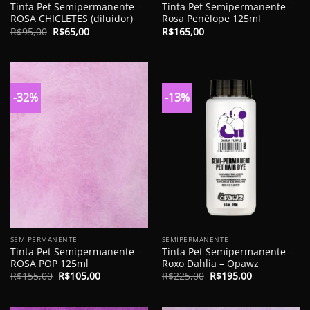
Tinta Pet Semipermanente –
Tinta Pet Semipermanente –
ROSA CHICLETES (diluidor)
Rosa Penélope 125ml
O
O
R$
95,00
R$
65,00
R$
165,00
preço
preço
original
atual
era:
é:
R$95,00.
R$65,00.
-32%
-13%
SEMIPERMANENTE
SEMIPERMANENTE
Tinta Pet Semipermanente –
Tinta Pet Semipermanente –
ROSA POP 125ml
Roxo Dahlia – Opawz
O
O
O
O
R$
155,00
R$
105,00
R$
225,00
R$
195,00
preço
preço
preço
preço
original
atual
original
atual
era:
é:
era:
é: