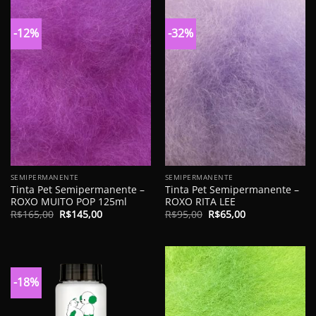
R$155,00.
R$105,00.
R$225,00.
R$195,00.
-12%
-32%
SEMIPERMANENTE
SEMIPERMANENTE
Tinta Pet Semipermanente –
Tinta Pet Semipermanente –
ROXO MUITO POP 125ml
ROXO RITA LEE
O
O
O
O
R$
165,00
R$
145,00
R$
95,00
R$
65,00
preço
preço
preço
preço
original
atual
original
atual
era:
é:
era:
é:
R$165,00.
R$145,00.
R$95,00.
R$65,00.
-18%