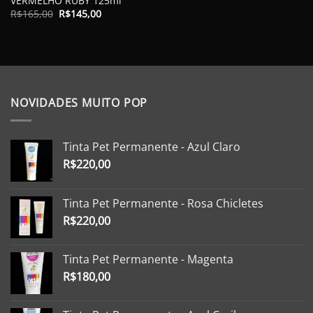
VERMELHO RUBY 125ml
O
O
R$
165,00
R$
145,00
preço
preço
original
atual
era:
é:
R$165,00.
R$145,00.
NOVIDADES MUITO POP
Tinta Pet Permanente - Azul Claro
R$
220,00
Tinta Pet Permanente - Rosa Chicletes
R$
220,00
Tinta Pet Permanente - Magenta
R$
180,00