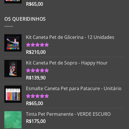
R$
65,00
Avaliação
5.00
de 5
OS QUERIDINHOS
Kit Caneta Pet de Glicerina - 12 Unidades
R$
210,00
Avaliação
5.00
de 5
Kit Caneta Pet de Sopro - Happy Hour
R$
139,90
Avaliação
5.00
de 5
Esmalte Caneta Pet para Patacure - Unitário
R$
65,00
Avaliação
5.00
de 5
Tinta Pet Permanente - VERDE ESCURO
R$
175,00