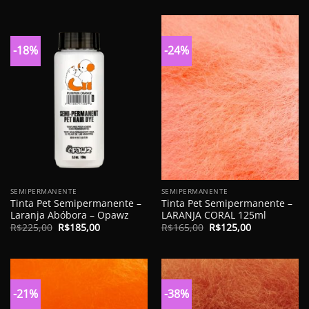
original
atual
original
atual
era:
é:
era:
é:
R$105,00.
R$75,00.
R$150,00.
R$125,00.
-18%
-24%
SEMIPERMANENTE
SEMIPERMANENTE
Tinta Pet Semipermanente –
Tinta Pet Semipermanente –
Laranja Abóbora – Opawz
LARANJA CORAL 125ml
O
O
O
O
R$
225,00
R$
185,00
R$
165,00
R$
125,00
preço
preço
preço
preço
original
atual
original
atual
era:
é:
era:
é:
R$225,00.
R$185,00.
R$165,00.
R$125,00.
-21%
-38%