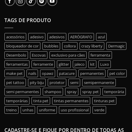
TAGS DE PRODUTO
acessórios
adesivo
adesivos
AERÓGRAFO
azul
bloqueador de cor
bubbles
collora
crazy liberty
Dermagic
Desembolo
Escovas
exclusivo para cães
ferramenta
ferramentas
ferramente
glitter
jaleco
kit
Luxo
make pet
nails
opawz
patacure
permanentes
pet color
pet tattoo
pity biju
protetor
semi
semipermanente
semi permanentes
shampoo
spray
spray pet
temporária
temporárias
tinta pet
tintas permanentes
tinturas pet
treino
unhas
uniforme
uso profissional
verde
CADASTRE-SE E FIQUE POR DENTRO DE TODAS AS