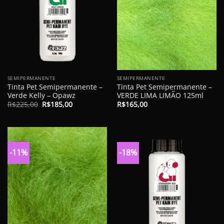
SEMIPERMANENTE
SEMIPERMANENTE
Tinta Pet Semipermanente –
Tinta Pet Semipermanente –
Verde Kelly – Opawz
VERDE LIMA LIMÃO 125ml
O
O
R$
225,00
R$
185,00
R$
165,00
preço
preço
original
atual
era:
é:
R$225,00.
R$185,00.
-11%
-18%