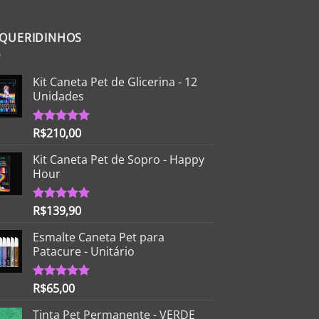
R$475,00
 QUERIDINHOS
Kit Caneta Pet de Glicerina - 12
Unidades
R$
210,00
Avaliação
5.00
de 5
Kit Caneta Pet de Sopro - Happy
Hour
R$
139,90
Avaliação
5.00
de 5
Esmalte Caneta Pet para
Patacure - Unitário
R$
65,00
Avaliação
5.00
de 5
Tinta Pet Permanente - VERDE