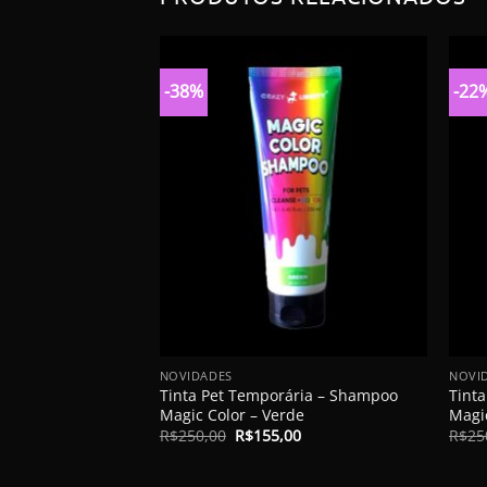
-38%
-22
+
+
NOVIDADES
NOVI
Tinta Pet Temporária – Shampoo
Tint
Magic Color – Verde
Magi
O
O
R$
250,00
R$
155,00
R$
25
preço
preço
original
atual
era:
é: