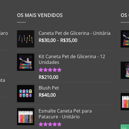
R$250,00.
R$195,00.
OS MAIS VENDIDOS
OS
laro
Caneta Pet de Glicerina - Unitária
R$
30,00
–
R$
35,00
Kit Caneta Pet de Glicerina - 12
Unidades
R$
210,00
Avaliação
nta
5.00
de 5
Blush Pet
R$
40,00
Esmalte Caneta Pet para
Patacure - Unitário