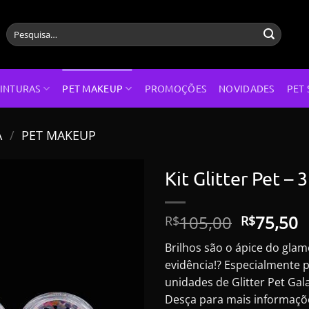
Pesquisar
por:
INTURAS
PET MAKEUP
PROMOÇÕES
NOVIDADES
PET 
A
/
PET MAKEUP
Kit Glitter Pet – 
O
105,00
75,50
R$
R$
preço
p
Brilhos são o ápice do gla
original
a
evidência!? Especialmente 
era:
é
unidades de Glitter Pet Gal
R$105,00
R
Desça para mais informaçõ