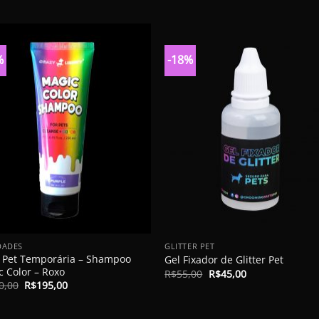
%
-18%
+
DADES
GLITTER PET
a Pet Temporária – Shampoo
Gel Fixador de Glitter Pet
c Color – Roxo
O
O
R$
55,00
R$
45,00
preço
preço
O
O
0,00
R$
195,00
original
atual
preço
preço
era:
é:
original
atual
R$55,00.
R$45,00.
era:
é: