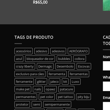
R$
65,00
Avaliação
5.00
de 5
TAGS DE PRODUTO
CA
TO
acessórios
adesivo
adesivos
AERÓGRAFO
No
azul
bloqueador de cor
bubbles
collora
crazy liberty
Dermagic
Desembolo
Escovas
exclusivo para cães
ferramenta
ferramentas
Wha
ferramente
glitter
jaleco
kit
Luxo
make pet
nails
opawz
patacure
permanentes
pet color
pet tattoo
pity biju
Ema
protetor
semi
semipermanente