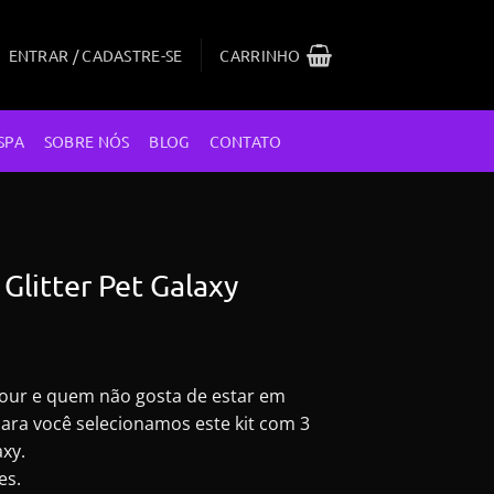
ENTRAR / CADASTRE-SE
CARRINHO
SPA
SOBRE NÓS
BLOG
CONTATO
3 Glitter Pet Galaxy
O
reço
mour e quem não gosta de estar em
tual
para você selecionamos este kit com 3
:
axy.
.
$75,50.
es.