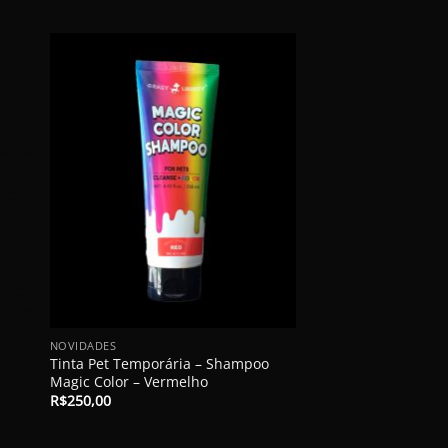
-38%
+
+
NOVIDADES
PET MAKEUP
Tinta Pet Temporária – Shampoo
Kit Tintas Pet Temp
Magic Color – Vermelho
Aerógrafo – Crazy L
O
R$
250,00
R$
475,00
R$
295,00
preço
original
era: