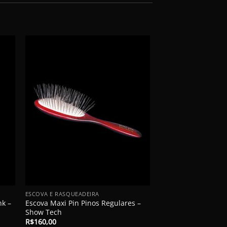
-20%
+
+
ESCOVA E RASQUEADEIRA
NOVIDADES
nk –
Escova Maxi Pin Pinos Regulares –
Adesivo Patacure –
Show Tech
Glitter
O
O
R$
160,00
R$
50,00
R$
39,90