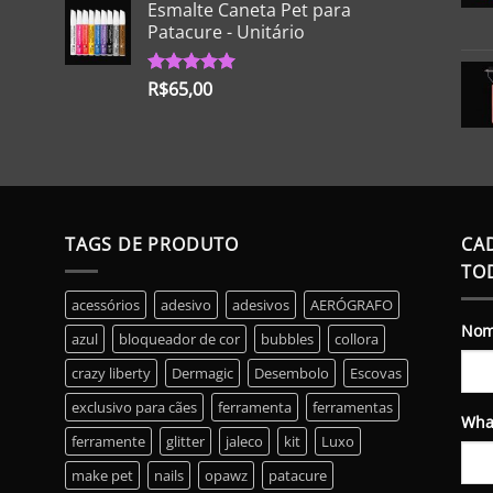
Esmalte Caneta Pet para
Patacure - Unitário
R$
65,00
Avaliação
5.00
de 5
TAGS DE PRODUTO
CA
TO
acessórios
adesivo
adesivos
AERÓGRAFO
No
azul
bloqueador de cor
bubbles
collora
crazy liberty
Dermagic
Desembolo
Escovas
exclusivo para cães
ferramenta
ferramentas
Wha
ferramente
glitter
jaleco
kit
Luxo
make pet
nails
opawz
patacure