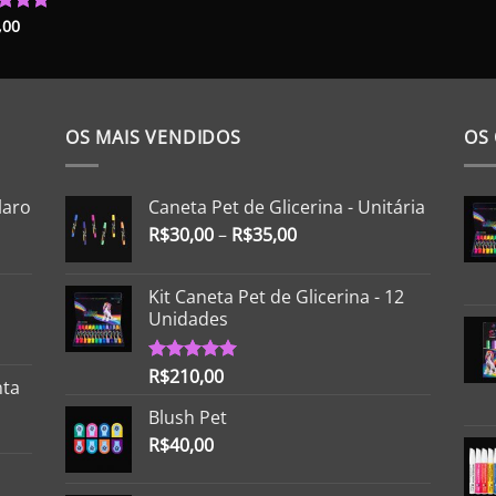
preço
preço
original
atual
,00
iação
era:
é:
de 5
R$105,00.
R$95,00.
OS MAIS VENDIDOS
OS
laro
Caneta Pet de Glicerina - Unitária
R$
30,00
–
R$
35,00
Kit Caneta Pet de Glicerina - 12
Unidades
R$
210,00
Avaliação
nta
5.00
de 5
Blush Pet
R$
40,00