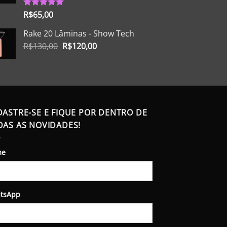
R$
65,00
Avaliação
5.00
de 5
Rake 20 Lâminas - Show Tech
O
O
R$
130,00
R$
120,00
preço
preço
original
atual
era:
é:
R$130,00.
R$120,00.
DASTRE-SE E FIQUE POR DENTRO DE
DAS AS NOVIDADES!
me
tsApp