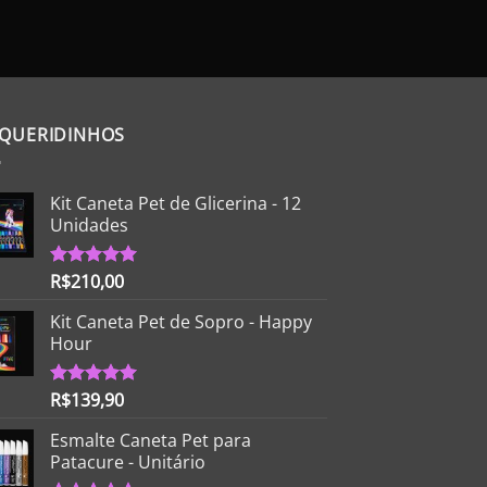
preço
pr
original
at
era:
é:
R$50,00.
R$
 QUERIDINHOS
Kit Caneta Pet de Glicerina - 12
Unidades
R$
210,00
Avaliação
5.00
de 5
Kit Caneta Pet de Sopro - Happy
Hour
R$
139,90
Avaliação
5.00
de 5
Esmalte Caneta Pet para
Patacure - Unitário