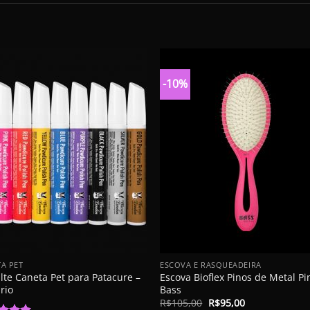
-10%
+
A PET
ESCOVA E RASQUEADEIRA
lte Caneta Pet para Patacure –
Escova Bioflex Pinos de Metal Pi
rio
Bass
O
O
R$
105,00
R$
95,00