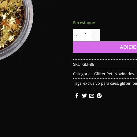
Em estoque
Glitter Pet - Brilho Estelar qua
ADICI
SKU:
GLI-BE
Categorias:
Glitter Pet
,
Novidades
Tags:
exclusivo para cães
,
glitter
,
te