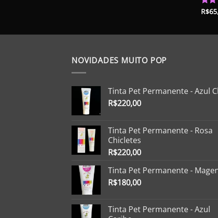
preço
preço
original
atual
R$
65
Aval
era:
é:
5.00
R$430,00.
R$345,50.
NOVIDADES MUITO POP
Tinta Pet Permanente - Azul C
R$
220,00
Tinta Pet Permanente - Rosa
Chicletes
R$
220,00
Tinta Pet Permanente - Mage
R$
180,00
Tinta Pet Permanente - Azul