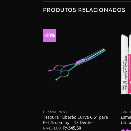
PRODUTOS RELACIONADOS
-20%
+
+
FERRAMENTAS
CANET
Tesoura Tubarão Curva 6,5″ para
Esma
Pet Grooming – 18 Dentes
Unitá
O
O
R$
430,00
R$
345,50