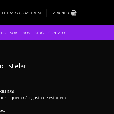
ENTRAR / CADASTRE-SE
CARRINHO
SPA
SOBRE NÓS
BLOG
CONTATO
ho Estelar
RILHOS!
mour e quem não gosta de estar em
es.