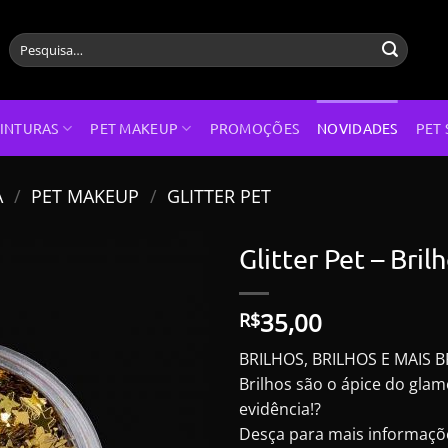
Pesquisar
por:
INTURAS
PET MAKEUP
PROMOÇÕES
NOVIDADES
PET 
A
/
PET MAKEUP
/
GLITTER PET
Glitter Pet – Bril
35,00
R$
BRILHOS, BRILHOS E MAIS B
Brilhos são o ápice do gla
evidência!?
Desça para mais informaçõ