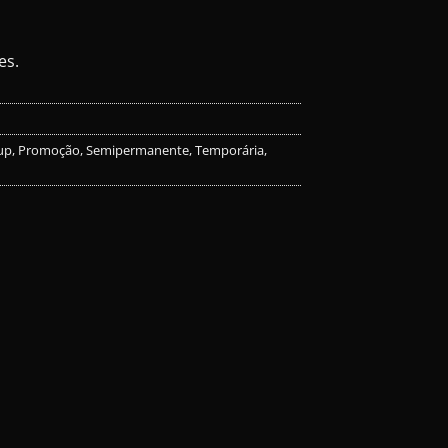
es.
up
,
Promoção
,
Semipermanente
,
Temporária
,