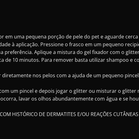
dor em uma pequena porção de pele do pet e aguarde cerca 
dade à aplicação. Pressione o frasco em um pequeno recipie
 preferência. Aplique a mistura do gel fixador com o glit
rca de 10 minutos. Para remover basta utilizar shampoo e c
r diretamente nos pelos com a ajuda de um pequeno pincel e
m um pincel e depois jogar o glitter ou misturar o glitter n
o ocorra, lavar os olhos abundantemente com água e se houv
 COM HISTÓRICO DE DERMATITES E/OU REAÇÕES CUTÂNEAS