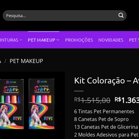
Pesquisar
por:
INTURAS
PET MAKEUP
PROMOÇÕES
NOVIDADES
PET 
A
/
PET MAKEUP
Kit Coloração – 
O
1.515,00
1.36
R$
R$
preço
6 Tintas Pet Permanentes
origina
8 Canetas Pet de Sopro
era:
13 Canetas Pet de Glicerina
R$1.51
2 Moldes Adesivos para Pet