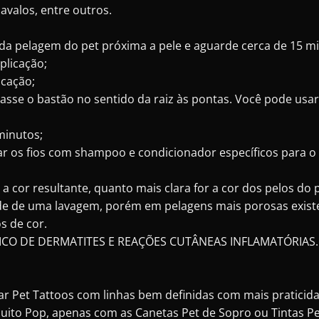
cavalos, entre outros.
a pelagem do pet próxima a pele e aguarde cerca de 15 min
plicação;
icação;
asse o bastão no sentido da raiz às pontas. Você pode usa
minutos;
ar os fios com shampoo e condicionador específicos para o 
or resultante, quanto mais clara for a cor dos pelos do pet
de de uma lavagem, porém em pelagens mais porosas existe
s de cor.
ICO DE DERMATITES E REAÇÕES CUTÂNEAS INFLAMATÓRIAS.
riar Pet Tattoos com linhas bem definidas com mais pratici
Muito Pop, apenas com as Canetas Pet de Sopro ou Tintas Pe