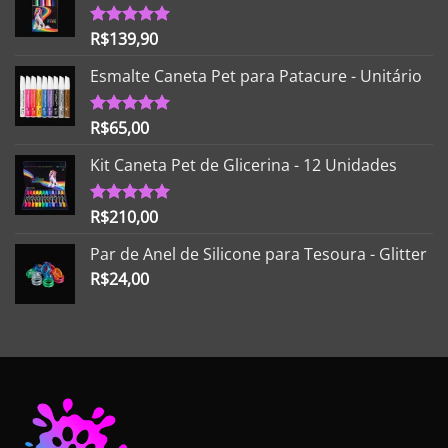
R$
139,90
Avaliação
5.00
de 5
Esmalte Caneta Pet para Patacure - Unitário
R$
65,00
Avaliação
5.00
de 5
Kit Caneta Pet de Glicerina - 12 Unidades
R$
210,00
Avaliação
5.00
de 5
Par de Anel de Silicone para Tesoura - Glitter
R$
24,00