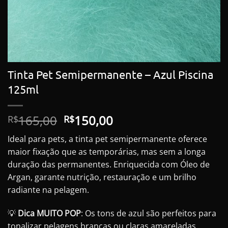
Tinta Pet Semipermanente – Azul Piscina
125ml
O
O
165,00
150,00
R$
R$
preço
preço
Ideal para pets, a tinta pet semipermanente oferece
original
atual
maior fixação que as temporárias, mas sem a longa
era:
é:
duração das permanentes. Enriquecida com Óleo de
R$165,00.
R$150,00.
Argan, garante nutrição, restauração e um brilho
radiante na pelagem.
💡
Dica MUITO POP
: Os tons de azul são perfeitos para
tonalizar pelagens brancas ou claras amareladas,