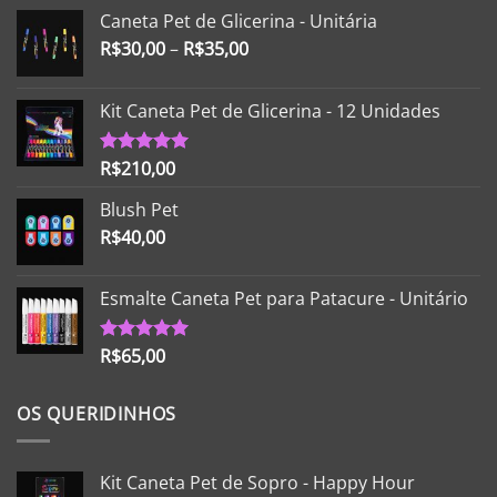
Caneta Pet de Glicerina - Unitária
R$
30,00
–
R$
35,00
Kit Caneta Pet de Glicerina - 12 Unidades
R$
210,00
Avaliação
5.00
de 5
Blush Pet
R$
40,00
Esmalte Caneta Pet para Patacure - Unitário
R$
65,00
Avaliação
5.00
de 5
OS QUERIDINHOS
Kit Caneta Pet de Sopro - Happy Hour