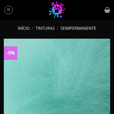
Skip
to
content
INÍCIO
/
TINTURAS
/
SEMIPERMANENTE
-9%