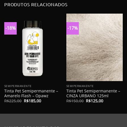
PRODUTOS RELACIONADOS
-18%
-17%
SEMIPERMANENTE
SEMIPERMANENTE
Tinta Pet Semipermanente –
Tinta Pet Semipermanente –
Amarelo Flash – Opawz
CINZA URBANO 125ml
O
O
O
O
R$
225,00
R$
185,00
R$
150,00
R$
125,00
preço
preço
preço
preço
original
atual
original
atual
era:
é:
era:
é:
R$225,00.
R$185,00.
R$150,00.
R$125,00.