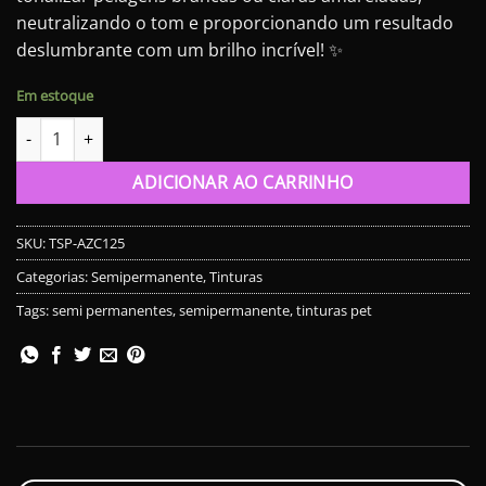
neutralizando o tom e proporcionando um resultado
deslumbrante com um brilho incrível! ✨
Em estoque
Tinta Pet Semipermanente - Azul Piscina 125ml quantidade
ADICIONAR AO CARRINHO
SKU:
TSP-AZC125
Categorias:
Semipermanente
,
Tinturas
Tags:
semi permanentes
,
semipermanente
,
tinturas pet