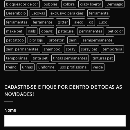
bloqueador de cor
bubbles
collora
crazy liberty
Dermagic
Desembolo
Escovas
exclusivo para cães
ferramenta
ferramentas
ferramente
glitter
jaleco
kit
Luxo
make pet
nails
opawz
patacure
permanentes
pet color
pet tattoo
pity biju
protetor
semi
semipermanente
semi permanentes
shampoo
spray
spray pet
temporária
temporárias
tinta pet
tintas permanentes
tinturas pet
treino
unhas
uniforme
uso profissional
verde
CADASTRE-SE E FIQUE POR DENTRO DE TODAS AS
NOVIDADES!
Nome