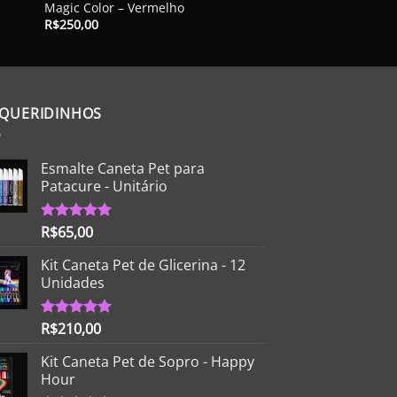
Magic Color – Vermelho
R$
30,00
R$
250,00
 QUERIDINHOS
Esmalte Caneta Pet para
Patacure - Unitário
R$
65,00
Avaliação
5.00
de 5
Kit Caneta Pet de Glicerina - 12
Unidades
R$
210,00
Avaliação
5.00
de 5
Kit Caneta Pet de Sopro - Happy
Hour