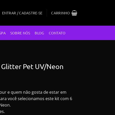
ENTRAR / CADASTRE-SE
CARRINHO
SPA
SOBRE NÓS
BLOG
CONTATO
 6 Glitter Pet UV/Neon
O
preço
mour e quem não gosta de estar em
atual
para você selecionamos este kit com 6
é:
/Neon.
.
R$165,00.
es.