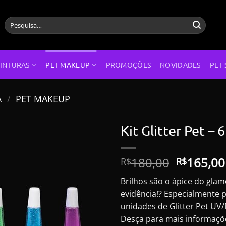
Pesquisar
por:
INTURAS
PET MAKEUP
PROMOÇÕES
NOVIDADES
PET 
A
/
PET MAKEUP
Kit Glitter Pet –
O
180,00
165,00
R$
R$
preço
Brilhos são o ápice do gla
original
evidência!? Especialmente 
era:
unidades de Glitter Pet UV
R$180,00
Desça para mais informaçõ