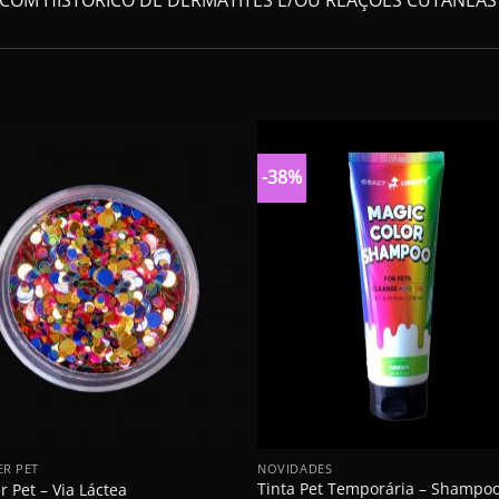
-38%
+
ER PET
NOVIDADES
Tinta Pet Temporária – Shampo
er Pet – Via Láctea