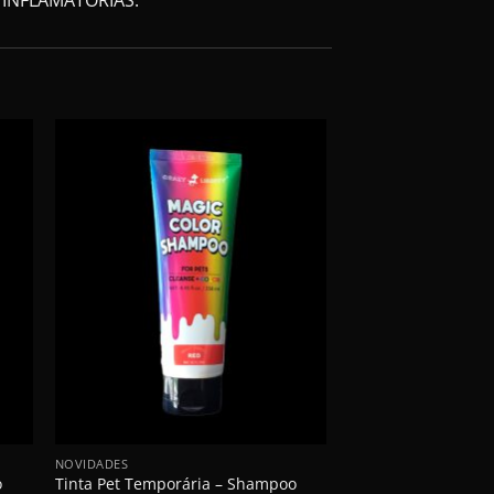
+
+
NOVIDADES
GLITTER PET
o
Tinta Pet Temporária – Shampoo
Glitter Pet em Pó U