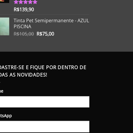
R$
139,90
Avaliação
5.00
de 5
Tinta Pet Semipermanente - AZUL
PISCINA
O
O
R$
105,00
R$
75,00
preço
preço
original
atual
era:
é:
R$105,00.
R$75,00.
DASTRE-SE E FIQUE POR DENTRO DE
DAS AS NOVIDADES!
me
tsApp