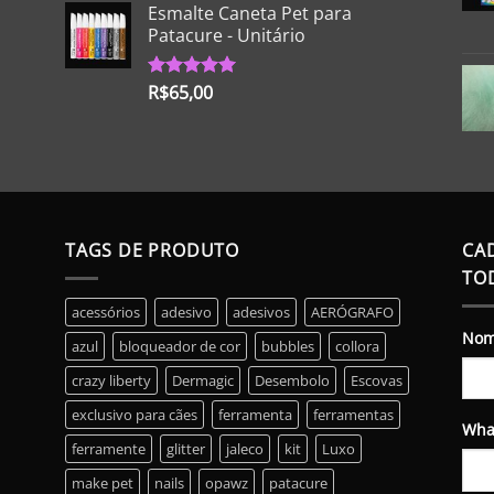
Esmalte Caneta Pet para
Patacure - Unitário
R$
65,00
Avaliação
5.00
de 5
TAGS DE PRODUTO
CA
TO
acessórios
adesivo
adesivos
AERÓGRAFO
No
azul
bloqueador de cor
bubbles
collora
crazy liberty
Dermagic
Desembolo
Escovas
exclusivo para cães
ferramenta
ferramentas
Wha
ferramente
glitter
jaleco
kit
Luxo
make pet
nails
opawz
patacure