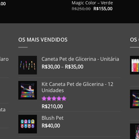
Magic Color – Verde
,00
O
O
R$
250,00
R$
155,00
preço
preço
original
atual
era:
é:
R$250,00.
R$155,00.
OS MAIS VENDIDOS
OS
laro
Caneta Pet de Glicerina - Unitária
R$
30,00
–
R$
35,00
Kit Caneta Pet de Glicerina - 12
Unidades
R$
210,00
Avaliação
nta
5.00
de 5
Blush Pet
R$
40,00