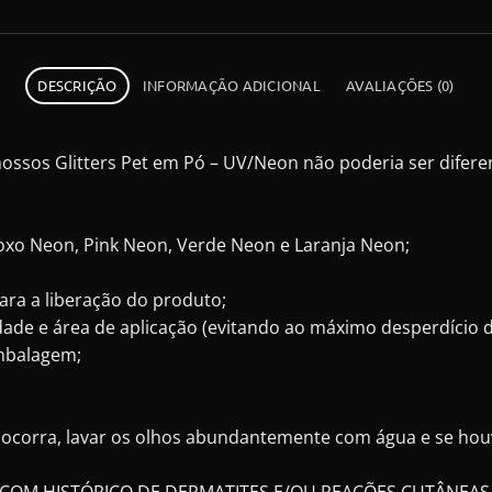
DESCRIÇÃO
INFORMAÇÃO ADICIONAL
AVALIAÇÕES (0)
ossos Glitters Pet em Pó – UV/Neon não poderia ser diferen
Roxo Neon, Pink Neon, Verde Neon e Laranja Neon;
ra a liberação do produto;
idade e área de aplicação (evitando ao máximo desperdício 
embalagem;
o ocorra, lavar os olhos abundantemente com água e se houv
 COM HISTÓRICO DE DERMATITES E/OU REAÇÕES CUTÂNEAS