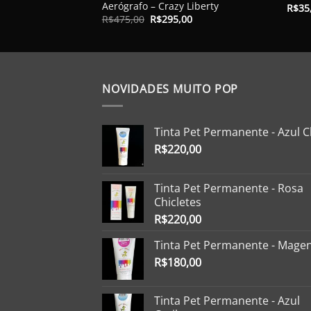
Aerógrafo – Crazy Liberty
R$
35
O
O
R$
475,00
R$
295,00
preço
preço
original
atual
era:
é:
R$475,00.
R$295,00.
NOVIDADES MUITO POP
Tinta Pet Permanente - Azul C
R$
220,00
Tinta Pet Permanente - Rosa
Chicletes
R$
220,00
Tinta Pet Permanente - Mage
R$
180,00
Tinta Pet Permanente - Azul