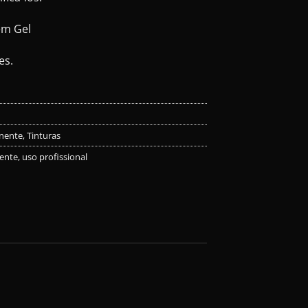
em Gel
es.
nente
,
Tinturas
ente
,
uso profissional