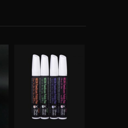
-9%
+
+