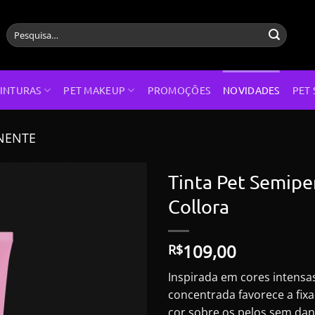
Pesquisar
por:
INTURAS
PET MAKEUP
PROMOÇÕES
NOVIDADES
PET 
NENTE
Tinta Pet Semipe
Collora
109,00
R$
Inspirada em cores intensas 
concentrada favorece a fix
cor sobre os pelos sem dani