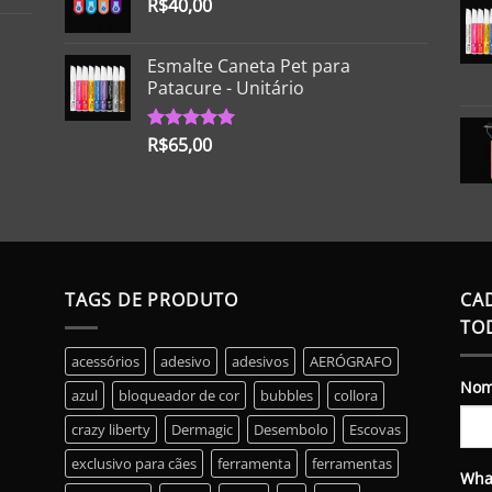
R$
40,00
Esmalte Caneta Pet para
Patacure - Unitário
R$
65,00
Avaliação
5.00
de 5
TAGS DE PRODUTO
CA
TO
acessórios
adesivo
adesivos
AERÓGRAFO
No
azul
bloqueador de cor
bubbles
collora
crazy liberty
Dermagic
Desembolo
Escovas
exclusivo para cães
ferramenta
ferramentas
Wha