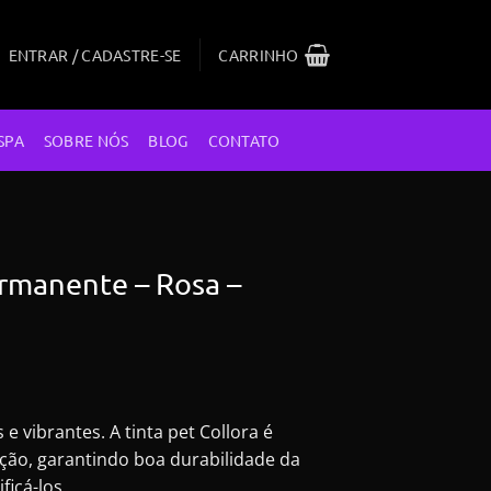
ENTRAR / CADASTRE-SE
CARRINHO
SPA
SOBRE NÓS
BLOG
CONTATO
rmanente – Rosa –
e vibrantes. A tinta pet Collora é
ação, garantindo boa durabilidade da
ficá-los.