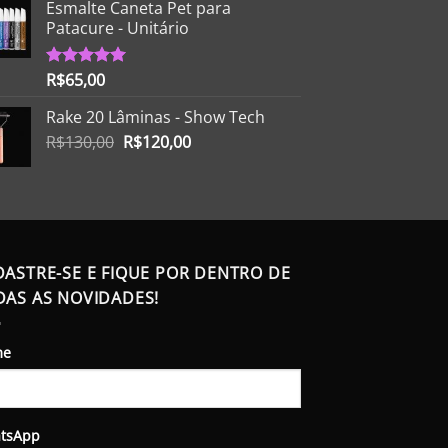
Esmalte Caneta Pet para
Patacure - Unitário
R$
65,00
Avaliação
5.00
de 5
Rake 20 Lâminas - Show Tech
O
O
R$
130,00
R$
120,00
preço
preço
original
atual
era:
é:
R$130,00.
R$120,00.
DASTRE-SE E FIQUE POR DENTRO DE
DAS AS NOVIDADES!
me
tsApp