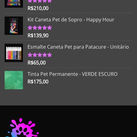
R$
210,00
Avaliação
5.00
de 5
Kit Caneta Pet de Sopro - Happy Hour
R$
139,90
Avaliação
5.00
de 5
Esmalte Caneta Pet para Patacure - Unitário
R$
65,00
Avaliação
5.00
de 5
Tinta Pet Permanente - VERDE ESCURO
R$
175,00