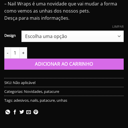
– Nail Wraps é uma novidade que vai mudar a forma
como vemos as unhas dos nossos pets.
Desça para mais informações.
LIMPAR
Design
Adesivo Patacure - Nail Wraps Temáticas quantidade
ADICIONAR AO CARRINHO
SKU:
Não aplicável
Categorias:
Novidades
,
patacure
Tags:
adesivos
,
nails
,
patacure
,
unhas