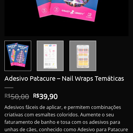
Adesivo Patacure – Nail Wraps Temáticas
O
O
50,00
39,90
R$
R$
preço
preço
Adesivos fáceis de aplicar, e permitem combinações
original
atual
criativas com esmaltes coloridos. Aumente o seu
era:
é:
faturamento de banho e tosa com os adesivos para
R$50,00.
R$39,90.
unhas de cães, conhecido como Adesivo para Patacure