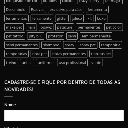
bloqueador de cor
bubbles
collora
crazy liberty
Dermagic
Desembolo
Escovas
exclusivo para cães
ferramenta
ferramentas
ferramente
glitter
jaleco
kit
Luxo
make pet
nails
opawz
patacure
permanentes
pet color
pet tattoo
pity biju
protetor
semi
semipermanente
semi permanentes
shampoo
spray
spray pet
temporária
temporárias
tinta pet
tintas permanentes
tinturas pet
treino
unhas
uniforme
uso profissional
verde
CADASTRE-SE E FIQUE POR DENTRO DE TODAS AS
NOVIDADES!
Nome