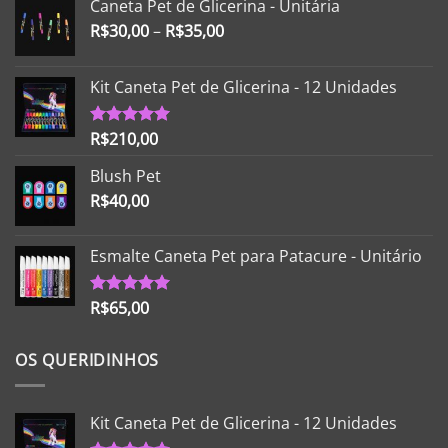
Caneta Pet de Glicerina - Unitária
R$
30,00
–
R$
35,00
Kit Caneta Pet de Glicerina - 12 Unidades
R$
210,00
Avaliação
5.00
de 5
Blush Pet
R$
40,00
Esmalte Caneta Pet para Patacure - Unitário
R$
65,00
Avaliação
5.00
de 5
OS QUERIDINHOS
Kit Caneta Pet de Glicerina - 12 Unidades