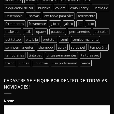
acessórios
adesivo
adesivos
AERÓGRAFO
azul
bloqueador de cor
bubbles
collora
crazy liberty
Dermagic
Desembolo
Escovas
exclusivo para cães
ferramenta
ferramentas
ferramente
glitter
jaleco
kit
Luxo
make pet
nails
opawz
patacure
permanentes
pet color
pet tattoo
pity biju
protetor
semi
semipermanente
semi permanentes
shampoo
spray
spray pet
temporária
temporárias
tinta pet
tintas permanentes
tinturas pet
treino
unhas
uniforme
uso profissional
verde
CADASTRE-SE E FIQUE POR DENTRO DE TODAS AS
NOVIDADES!
Nome