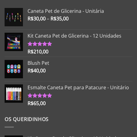
Caneta Pet de Glicerina - Unitária
R$
30,00
–
R$
35,00
Kit Caneta Pet de Glicerina - 12 Unidades
R$
210,00
Avaliação
5.00
de 5
Blush Pet
R$
40,00
Esmalte Caneta Pet para Patacure - Unitário
R$
65,00
Avaliação
5.00
de 5
OS QUERIDINHOS