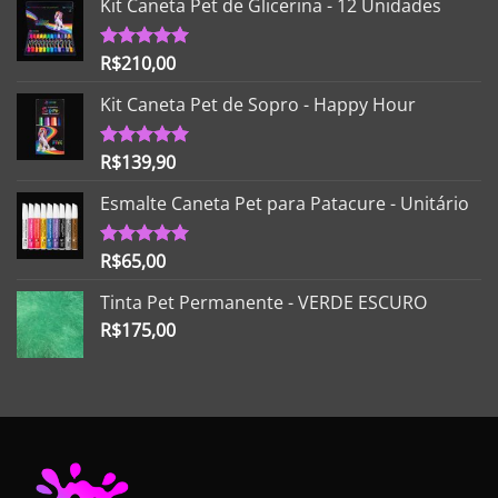
Kit Caneta Pet de Glicerina - 12 Unidades
R$
210,00
Avaliação
5.00
de 5
Kit Caneta Pet de Sopro - Happy Hour
R$
139,90
Avaliação
5.00
de 5
Esmalte Caneta Pet para Patacure - Unitário
R$
65,00
Avaliação
5.00
de 5
Tinta Pet Permanente - VERDE ESCURO
R$
175,00