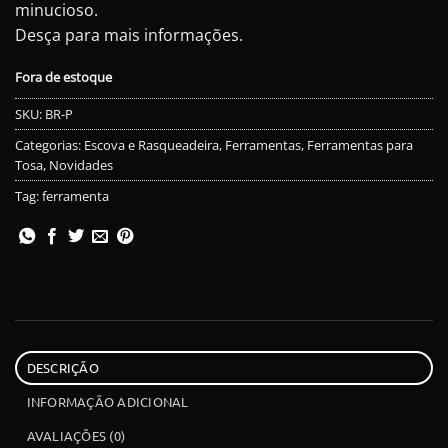
minucioso.
R$90,00.
R$75,00.
Desça para mais informações.
Fora de estoque
SKU:
BR-P
Categorias:
Escova e Rasqueadeira
,
Ferramentas
,
Ferramentas para
Tosa
,
Novidades
Tag:
ferramenta
DESCRIÇÃO
INFORMAÇÃO ADICIONAL
AVALIAÇÕES (0)