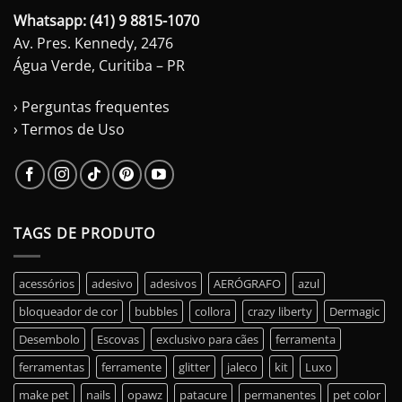
Whatsapp: (41) 9 8815-1070
Av. Pres. Kennedy, 2476
Água Verde, Curitiba – PR
› Perguntas frequentes
› Termos de Uso
TAGS DE PRODUTO
acessórios
adesivo
adesivos
AERÓGRAFO
azul
bloqueador de cor
bubbles
collora
crazy liberty
Dermagic
Desembolo
Escovas
exclusivo para cães
ferramenta
ferramentas
ferramente
glitter
jaleco
kit
Luxo
make pet
nails
opawz
patacure
permanentes
pet color