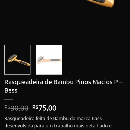
Rasqueadeira de Bambu Pinos Macios P –
Bass
O
O
90,00
75,00
R$
R$
preço
preço
Rasqueadeira feita de Bambu da marca Bass
original
atual
desenvolvida para um trabalho mais detalhado e
era:
é: