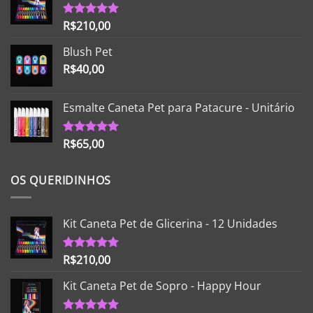
R$
210,00
Avaliação
5.00
de 5
Blush Pet
R$
40,00
Esmalte Caneta Pet para Patacure - Unitário
R$
65,00
Avaliação
5.00
de 5
OS QUERIDINHOS
Kit Caneta Pet de Glicerina - 12 Unidades
R$
210,00
Avaliação
5.00
de 5
Kit Caneta Pet de Sopro - Happy Hour