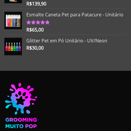
R$
139,90
Avaliação
5.00
de 5
Esmalte Caneta Pet para Patacure - Unitário
R$
65,00
Avaliação
5.00
de 5
Glitter Pet em Pó Unitário - UV/Neon
R$
30,00