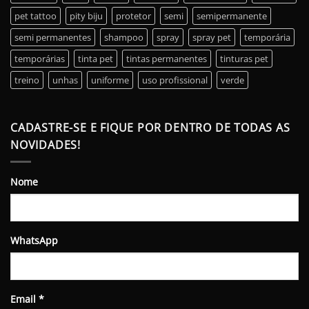
pet tattoo
pity biju
protetor
semi
semipermanente
semi permanentes
shampoo
spray
spray pet
temporária
temporárias
tinta pet
tintas permanentes
tinturas pet
treino
unhas
uniforme
uso profissional
verde
CADASTRE-SE E FIQUE POR DENTRO DE TODAS AS
NOVIDADES!
Nome
WhatsApp
Email
*