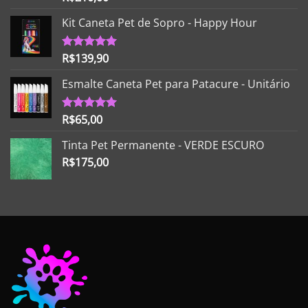
5.00
de 5
Kit Caneta Pet de Sopro - Happy Hour
R$
139,90
Avaliação
5.00
de 5
Esmalte Caneta Pet para Patacure - Unitário
R$
65,00
Avaliação
5.00
de 5
Tinta Pet Permanente - VERDE ESCURO
R$
175,00