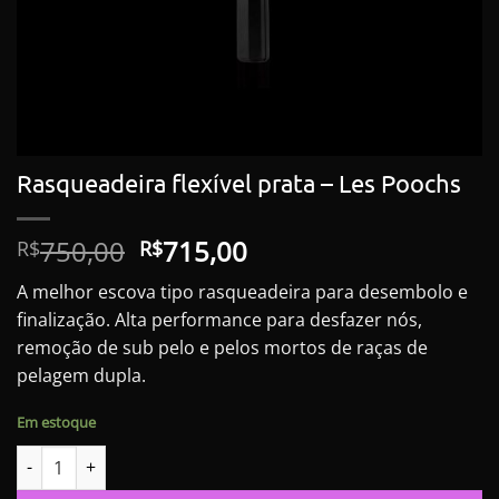
Rasqueadeira flexível prata – Les Poochs
O
O
750,00
715,00
R$
R$
preço
preço
A melhor escova tipo rasqueadeira para desembolo e
original
atual
finalização. Alta performance para desfazer nós,
era:
é:
remoção de sub pelo e pelos mortos de raças de
R$750,00.
R$715,00.
pelagem dupla.
Em estoque
Rasqueadeira flexível prata - Les Poochs quantidade