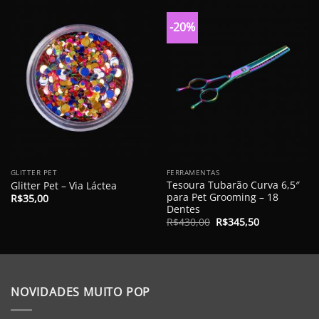
-20%
GLITTER PET
FERRAMENTAS
Tesoura Tubarão Curva 6,5″
Glitter Pet – Via Láctea
para Pet Grooming – 18
R$
35,00
Dentes
O
O
R$
430,00
R$
345,50
preço
preço
original
atual
era:
é:
R$430,00.
R$345,50.
NOVIDADES MUITO POP