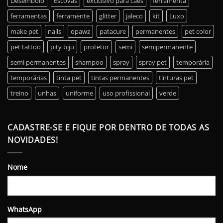
Desembolo
Escovas
exclusivo para cães
ferramenta
ferramentas
ferramente
glitter
jaleco
kit
Luxo
make pet
nails
opawz
patacure
permanentes
pet color
pet tattoo
pity biju
protetor
semi
semipermanente
semi permanentes
shampoo
spray
spray pet
temporária
temporárias
tinta pet
tintas permanentes
tinturas pet
treino
unhas
uniforme
uso profissional
verde
CADASTRE-SE E FIQUE POR DENTRO DE TODAS AS
NOVIDADES!
Nome
WhatsApp