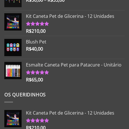
R$
30,00
–
R$
35,00
Kit Caneta Pet de Glicerina - 12 Unidades
R$
210,00
Avaliação
5.00
de 5
Blush Pet
R$
40,00
Esmalte Caneta Pet para Patacure - Unitário
R$
65,00
Avaliação
5.00
de 5
OS QUERIDINHOS
Kit Caneta Pet de Glicerina - 12 Unidades
R$
210,00
Avaliação