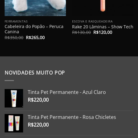
FERRAMENTAS
ESCOVA E RASQUEADEIRA
Cabeleira do Popão – Peruca
Rake 20 Lâminas – Show Tech
Canina
O
O
R$
130,00
R$
120,00
preço
preço
O
O
R$
350,00
R$
265,00
original
atual
preço
preço
era:
é:
original
atual
R$130,00.
R$120,00.
era:
é:
R$350,00.
R$265,00.
NOVIDADES MUITO POP
Tinta Pet Permanente - Azul Claro
R$
220,00
Tinta Pet Permanente - Rosa Chicletes
R$
220,00