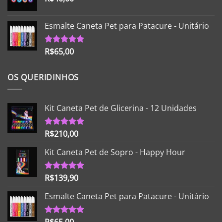
Esmalte Caneta Pet para Patacure - Unitário
R$
65,00
Avaliação
5.00
de 5
OS QUERIDINHOS
Kit Caneta Pet de Glicerina - 12 Unidades
R$
210,00
Avaliação
5.00
de 5
Kit Caneta Pet de Sopro - Happy Hour
R$
139,90
Avaliação
5.00
de 5
Esmalte Caneta Pet para Patacure - Unitário
Avaliação