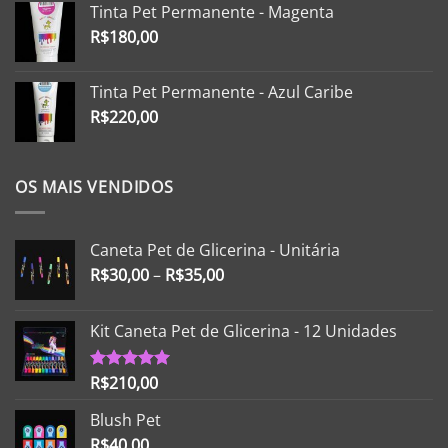
Tinta Pet Permanente - Magenta
R$
180,00
Tinta Pet Permanente - Azul Caribe
R$
220,00
OS MAIS VENDIDOS
Caneta Pet de Glicerina - Unitária
R$
30,00
–
R$
35,00
Kit Caneta Pet de Glicerina - 12 Unidades
R$
210,00
Avaliação
5.00
de 5
Blush Pet
R$
40,00