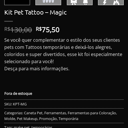
Kit Pet Tattoo – Magic
O
O
130,00
75,50
R$
R$
preço
preço
Se você quer complementar o estilo dos seus clientes
original
atual
pets com Tattoos temporárias e deixá-los alegres,
era:
é:
coloridos e super divertidos, esse kit foi especialmente
R$130,00.
R$75,50.
selecionado para você!
Desça para mais informações.
Fora de estoque
SKU:
KPT-MG
Categorias:
Caneta Pet
,
Ferramentas
,
Ferramentas para Coloração
,
Molde
,
Pet Makeup
,
Promoção
,
Temporária
Tags:
make pet
,
temporárias