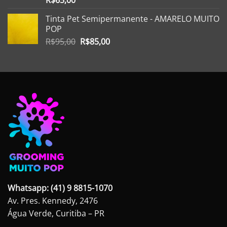
R$
65,00
5.00
de 5
Tinta Pet Semipermanente - AMARELO MUITO
POP
O
O
R$
95,00
R$
85,00
preço
preço
original
atual
era:
é:
R$95,00.
R$85,00.
Whatsapp: (41) 9 8815-1070
Av. Pres. Kennedy, 2476
Água Verde, Curitiba – PR