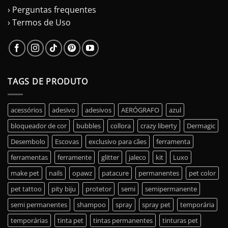
› Perguntas frequentes
› Termos de Uso
TAGS DE PRODUTO
acessórios
adesivo
adesivos
AERÓGRAFO
azul
bloqueador de cor
bubbles
collora
crazy liberty
Dermagic
Desembolo
Escovas
exclusivo para cães
ferramenta
ferramentas
ferramente
glitter
jaleco
kit
Luxo
make pet
nails
opawz
patacure
permanentes
pet color
pet tattoo
pity biju
protetor
semi
semipermanente
semi permanentes
shampoo
spray
spray pet
temporária
temporárias
tinta pet
tintas permanentes
tinturas pet