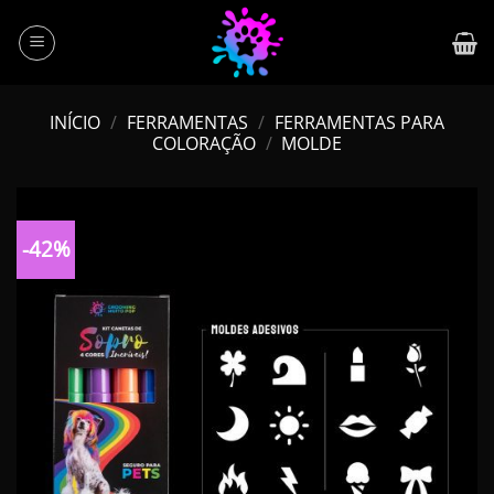
Skip
to
content
INÍCIO
/
FERRAMENTAS
/
FERRAMENTAS PARA
COLORAÇÃO
/
MOLDE
-42%