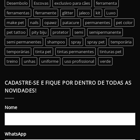
Desembolo
Escovas
exclusivo para cães
ferramenta
ferramentas
ferramente
glitter
jaleco
kit
Luxo
make pet
nails
opawz
patacure
permanentes
pet color
pet tattoo
pity biju
protetor
semi
semipermanente
semi permanentes
shampoo
spray
spray pet
temporária
temporárias
tinta pet
tintas permanentes
tinturas pet
treino
unhas
uniforme
uso profissional
verde
CADASTRE-SE E FIQUE POR DENTRO DE TODAS AS
NOVIDADES!
Nome
WhatsApp