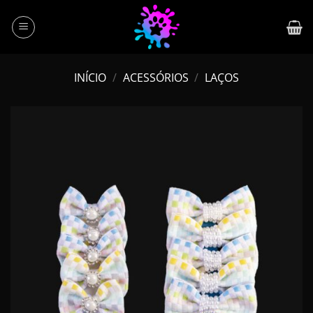
Skip
to
content
INÍCIO
/
ACESSÓRIOS
/
LAÇOS