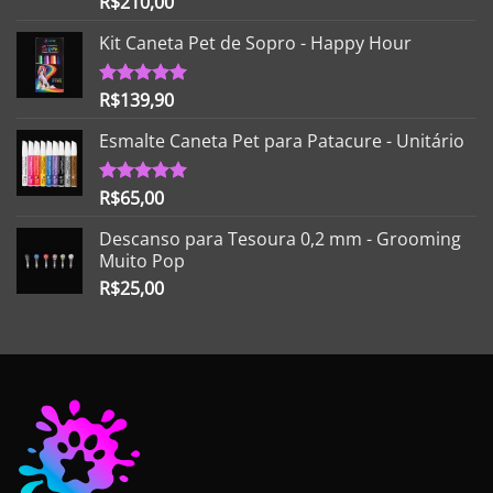
R$
210,00
5.00
de 5
Kit Caneta Pet de Sopro - Happy Hour
R$
139,90
Avaliação
5.00
de 5
Esmalte Caneta Pet para Patacure - Unitário
R$
65,00
Avaliação
5.00
de 5
Descanso para Tesoura 0,2 mm - Grooming
Muito Pop
R$
25,00