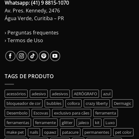
Whatsapp: (41) 9 8815-1070
Av. Pres. Kennedy, 2476
Água Verde, Curitiba – PR
› Perguntas frequentes
› Termos de Uso
TAGS DE PRODUTO
acessórios
adesivo
adesivos
AERÓGRAFO
azul
bloqueador de cor
bubbles
collora
crazy liberty
Dermagic
Desembolo
Escovas
exclusivo para cães
ferramenta
ferramentas
ferramente
glitter
jaleco
kit
Luxo
make pet
nails
opawz
patacure
permanentes
pet color