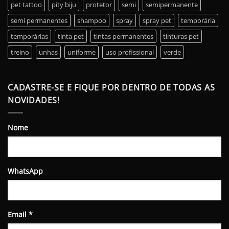
pet tattoo
pity biju
protetor
semi
semipermanente
semi permanentes
shampoo
spray
spray pet
temporária
temporárias
tinta pet
tintas permanentes
tinturas pet
treino
unhas
uniforme
uso profissional
verde
CADASTRE-SE E FIQUE POR DENTRO DE TODAS AS
NOVIDADES!
Nome
WhatsApp
Email
*