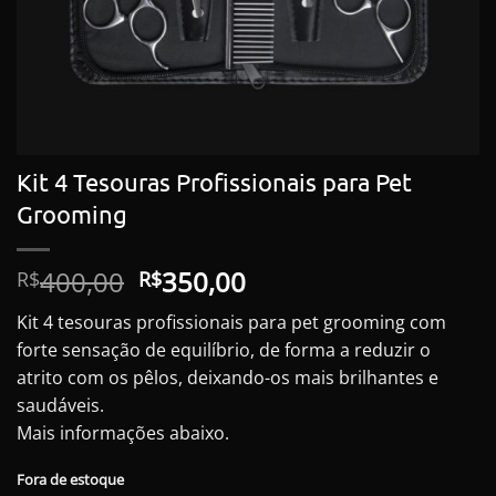
Kit 4 Tesouras Profissionais para Pet
Grooming
O
O
400,00
350,00
R$
R$
preço
preço
Kit 4 tesouras profissionais para pet grooming com
original
atual
forte sensação de equilíbrio, de forma a reduzir o
era:
é:
atrito com os pêlos, deixando-os mais brilhantes e
R$400,00.
R$350,00.
saudáveis.
Mais informações abaixo.
Fora de estoque