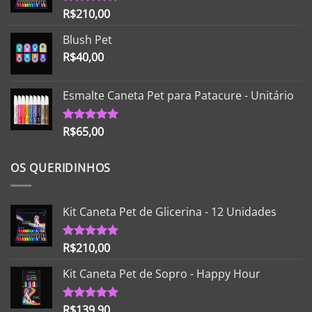
R$
210,00
Avaliação
5.00
de 5
Blush Pet
R$
40,00
Esmalte Caneta Pet para Patacure - Unitário
R$
65,00
Avaliação
5.00
de 5
OS QUERIDINHOS
Kit Caneta Pet de Glicerina - 12 Unidades
R$
210,00
Avaliação
5.00
de 5
Kit Caneta Pet de Sopro - Happy Hour
R$
139,90
Avaliação