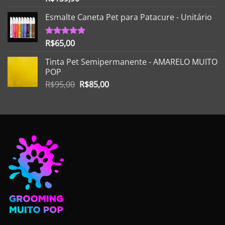
5.00
de 5
Esmalte Caneta Pet para Patacure - Unitário
R$
65,00
Avaliação
5.00
de 5
Tinta Pet Semipermanente - AMARELO MUITO
POP
O
O
R$
95,00
R$
85,00
preço
preço
original
atual
era:
é:
R$95,00.
R$85,00.