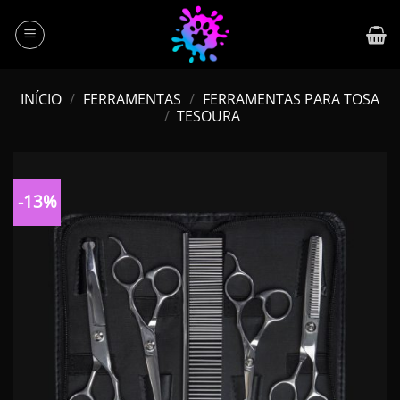
Skip
to
content
INÍCIO
/
FERRAMENTAS
/
FERRAMENTAS PARA TOSA
/
TESOURA
-13%