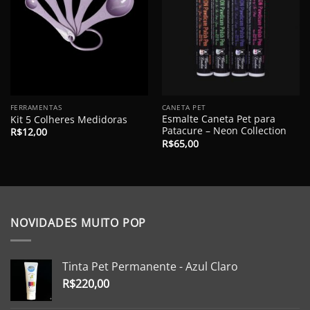
FERRAMENTAS
CANETA PET
Esmalte Caneta Pet para
Kit 5 Colheres Medidoras
Patacure – Neon Collection
R$
12,00
R$
65,00
NOVIDADES MUITO POP
Tinta Pet Permanente - Azul Claro
R$
220,00