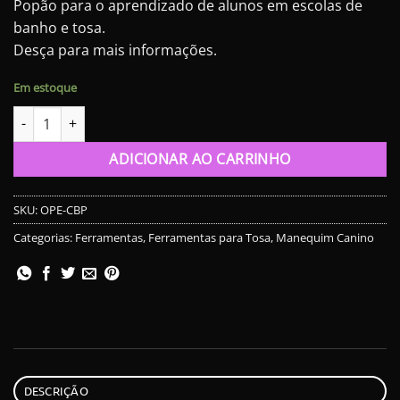
Popão para o aprendizado de alunos em escolas de
banho e tosa.
Desça para mais informações.
Em estoque
Cabeleira do Popão - Peruca Canina quantidade
ADICIONAR AO CARRINHO
SKU:
OPE-CBP
Categorias:
Ferramentas
,
Ferramentas para Tosa
,
Manequim Canino
DESCRIÇÃO