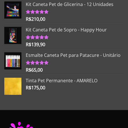
Kit Caneta Pet de Glicerina - 12 Unidades
R$
210,00
Avaliação
5.00
de 5
Kit Caneta Pet de Sopro - Happy Hour
R$
139,90
Avaliação
5.00
de 5
Esmalte Caneta Pet para Patacure - Unitário
R$
65,00
Avaliação
5.00
de 5
Tinta Pet Permanente - AMARELO
R$
175,00