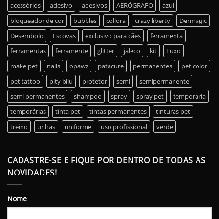
acessórios
adesivo
adesivos
AERÓGRAFO
azul
bloqueador de cor
bubbles
collora
crazy liberty
Dermagic
Desembolo
Escovas
exclusivo para cães
ferramenta
ferramentas
ferramente
glitter
jaleco
kit
Luxo
make pet
nails
opawz
patacure
permanentes
pet color
pet tattoo
pity biju
protetor
semi
semipermanente
semi permanentes
shampoo
spray
spray pet
temporária
temporárias
tinta pet
tintas permanentes
tinturas pet
treino
unhas
uniforme
uso profissional
verde
CADASTRE-SE E FIQUE POR DENTRO DE TODAS AS
NOVIDADES!
Nome