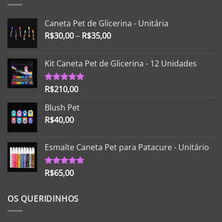
Caneta Pet de Glicerina - Unitária
R$
30,00
–
R$
35,00
Kit Caneta Pet de Glicerina - 12 Unidades
R$
210,00
Avaliação
5.00
de 5
Blush Pet
R$
40,00
Esmalte Caneta Pet para Patacure - Unitário
R$
65,00
Avaliação
5.00
de 5
OS QUERIDINHOS