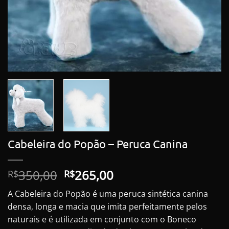
Cabeleira do Popão – Peruca Canina
O
O
350,00
265,00
R$
R$
preço
preço
A Cabeleira do Popão é uma peruca sintética canina
original
atual
densa, longa e macia que imita perfeitamente pelos
era:
é:
naturais e é utilizada em conjunto com o Boneco
R$350,00.
R$265,00.