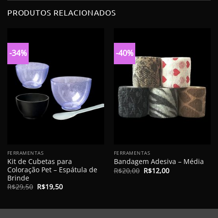
PRODUTOS RELACIONADOS
-34%
-40%
FERRAMENTAS
FERRAMENTAS
Kit de Cubetas para
Bandagem Adesiva – Média
Coloração Pet – Espátula de
O
O
R$
20,00
R$
12,00
preço
preço
Brinde
original
atual
O
O
R$
29,50
R$
19,50
era:
é:
preço
preço
R$20,00.
R$12,00.
original
atual
era:
é:
R$29,50.
R$19,50.