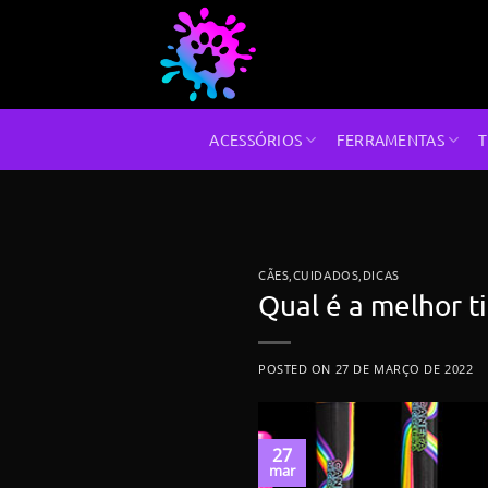
Skip
to
content
ACESSÓRIOS
FERRAMENTAS
T
CÃES
,
CUIDADOS
,
DICAS
Qual é a melhor ti
POSTED ON
27 DE MARÇO DE 2022
27
mar