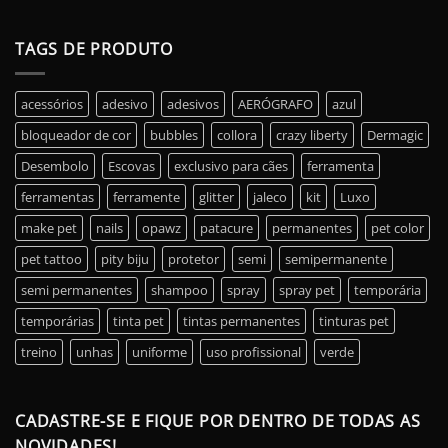
TAGS DE PRODUTO
acessórios
adesivo
adesivos
AERÓGRAFO
azul
bloqueador de cor
bubbles
collora
crazy liberty
Dermagic
Desembolo
Escovas
exclusivo para cães
ferramenta
ferramentas
ferramente
glitter
jaleco
kit
Luxo
make pet
nails
opawz
patacure
permanentes
pet color
pet tattoo
pity biju
protetor
semi
semipermanente
semi permanentes
shampoo
spray
spray pet
temporária
temporárias
tinta pet
tintas permanentes
tinturas pet
treino
unhas
uniforme
uso profissional
verde
CADASTRE-SE E FIQUE POR DENTRO DE TODAS AS
NOVIDADES!