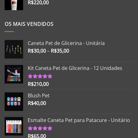
R$
220,00
OS MAIS VENDIDOS
Caneta Pet de Glicerina - Unitária
R$
30,00
–
R$
35,00
Kit Caneta Pet de Glicerina - 12 Unidades
R$
210,00
Avaliação
5.00
de 5
Blush Pet
R$
40,00
Esmalte Caneta Pet para Patacure - Unitário
R$
65,00
Avaliação