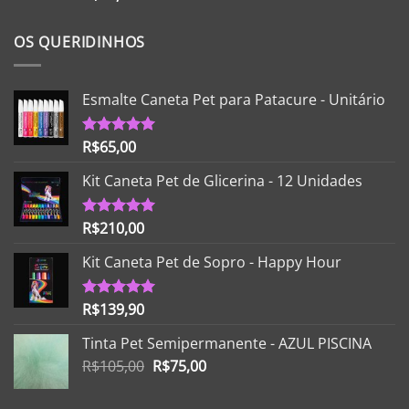
5.00
de 5
OS QUERIDINHOS
Esmalte Caneta Pet para Patacure - Unitário
R$
65,00
Avaliação
5.00
de 5
Kit Caneta Pet de Glicerina - 12 Unidades
R$
210,00
Avaliação
5.00
de 5
Kit Caneta Pet de Sopro - Happy Hour
R$
139,90
Avaliação
5.00
de 5
Tinta Pet Semipermanente - AZUL PISCINA
O
O
R$
105,00
R$
75,00
preço
preço
original
atual