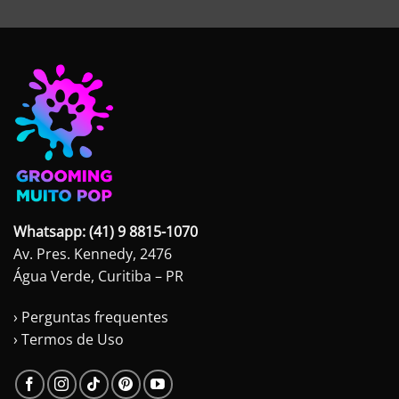
era:
é:
R$105,00.
R$75,00.
Whatsapp: (41) 9 8815-1070
Av. Pres. Kennedy, 2476
Água Verde, Curitiba – PR
› Perguntas frequentes
› Termos de Uso