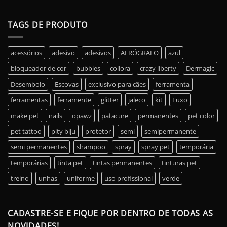
TAGS DE PRODUTO
acessórios
adesivo
adesivos
AERÓGRAFO
azul
bloqueador de cor
bubbles
collora
crazy liberty
Dermagic
Desembolo
Escovas
exclusivo para cães
ferramenta
ferramentas
ferramente
glitter
jaleco
kit
Luxo
make pet
nails
opawz
patacure
permanentes
pet color
pet tattoo
pity biju
protetor
semi
semipermanente
semi permanentes
shampoo
spray
spray pet
temporária
temporárias
tinta pet
tintas permanentes
tinturas pet
treino
unhas
uniforme
uso profissional
verde
CADASTRE-SE E FIQUE POR DENTRO DE TODAS AS
NOVIDADES!