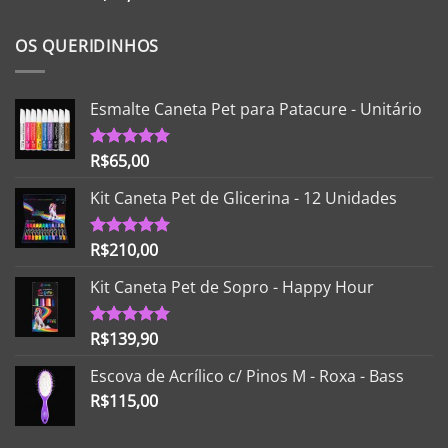
5.00
de 5
OS QUERIDINHOS
Esmalte Caneta Pet para Patacure - Unitário
R$
65,00
Avaliação
5.00
de 5
Kit Caneta Pet de Glicerina - 12 Unidades
R$
210,00
Avaliação
5.00
de 5
Kit Caneta Pet de Sopro - Happy Hour
R$
139,90
Avaliação
5.00
de 5
Escova de Acrílico c/ Pinos M - Roxa - Bass
R$
115,00