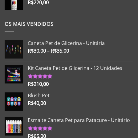
R$
220,00
OS MAIS VENDIDOS
Caneta Pet de Glicerina - Unitária
R$
30,00
–
R$
35,00
Kit Caneta Pet de Glicerina - 12 Unidades
R$
210,00
Avaliação
5.00
de 5
Blush Pet
R$
40,00
Esmalte Caneta Pet para Patacure - Unitário
R$
65,00
Avaliação